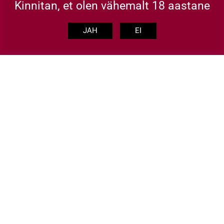
Kinnitan, et olen vähemalt 18 aastane
JAH
EI
raastad VS 40% 70cl
Braastad XO 40% 35
36.00 €
37.00 €