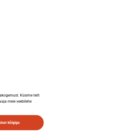
abestore@abestore.ee
LISAINFO
Kuidas tellida
id
Meist
Tule ärikliendiks
Müügitingimused
jakogemust. Küsime teilt
d
Privaatsustingimused
 vaja meie veebilehe
mont
Kuhu viia vanad patareid ja ele
tun kõigiga