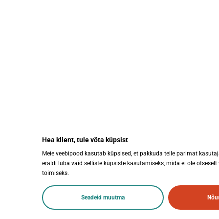
KIIRVIITED
Abestock AS
Tooted
Registrikood: 10344545
Kaubamärg
KMKR nr: EE100109649
Uudised
Hea klient, tule võta küpsist
Mustjuure 9, Tallinn 10618
Brändipoed
Meie veebipood kasutab küpsised, et pakkuda teile parimat kasuta
Kampaania
eraldi luba vaid selliste küpsiste kasutamiseks, mida ei ole otseselt
Garantiire
toimiseks.
Seadeid muutma
Nõus