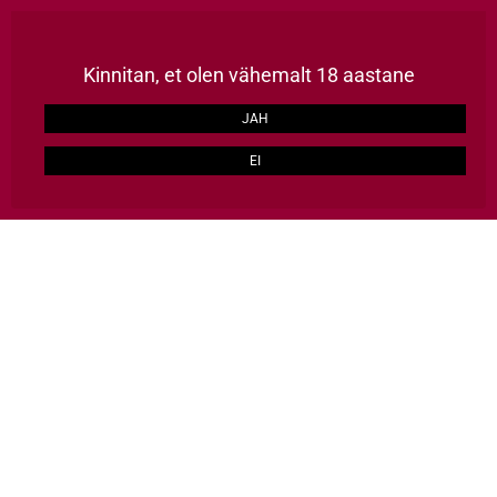
Püsikliendile kõik tooted -15%, kulleriga kaup koju üle Eesti 2-3 tööpäevaga, TASUTA alates 129€
LOO KONTO
Kinnitan, et olen vähemalt 18 aastane
ERAKLIENT
ÄRIKLIENT
JAH
EI
HULGI HÄID ASJU
0
Avalehele
Joogid
Energiajoogid
Energiajoogid
Abestore.ee energiajoogikategooriast leiad Latitude 65 vitamiini- ja
energiajookide valiku. Looduslik energia ja värskus, mis annab jõudu igasse
päeva!