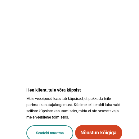
abestore@abestore.ee
KIIRVIITED
Hea klient, tule võta küpsist
LISAINFO
Meie veebipood kasutab küpsised, et pakkuda teile
parimat kasutajakogemust. Küsime teilt eraldi luba vaid
selliste küpsiste kasutamiseks, mida ei ole otseselt vaja
Sotsiaalmeedia
meie veebilehe toimiseks.
Nõustun kõigiga
Seadeid muutma