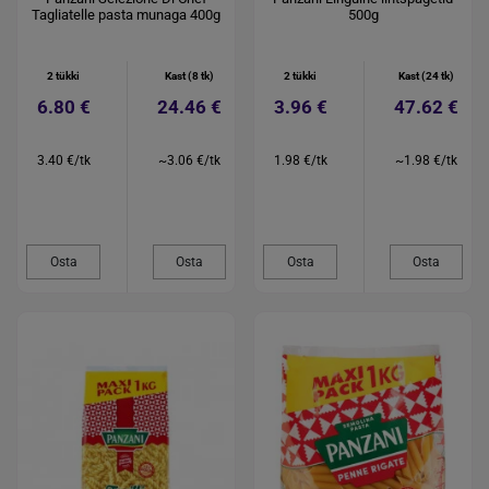
Tagliatelle pasta munaga 400g
500g
2 tükki
Kast (8 tk)
2 tükki
Kast (24 tk)
6.80 €
24.46 €
3.96 €
47.62 €
3.40 €/tk
~3.06 €/tk
1.98 €/tk
~1.98 €/tk
Osta
Osta
Osta
Osta