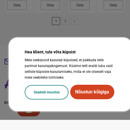
Osta
Osta
Osta
Osta
1
2
Hea klient, tule võta küpsist
Meie veebipood kasutab küpsised, et pakkuda teile
abestore@abestore.ee
parimat kasutajakogemust. Küsime teilt eraldi luba vaid
selliste küpsiste kasutamiseks, mida ei ole otseselt vaja
meie veebilehe toimiseks.
Nõustun kõigiga
Seadeid muutma
KIIRVIITED
LISAINFO