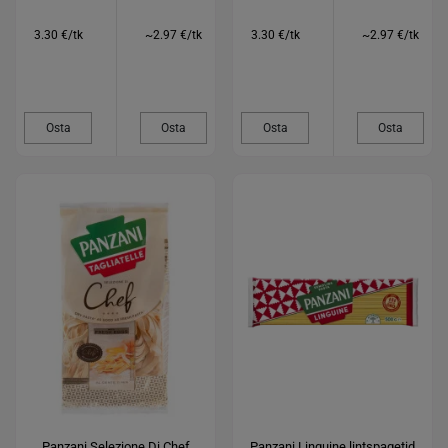
3.30 €/tk
~2.97 €/tk
3.30 €/tk
~2.97 €/tk
Osta
Osta
Osta
Osta
Panzani Selezione Di Chef
Panzani Linguine lintspagetid