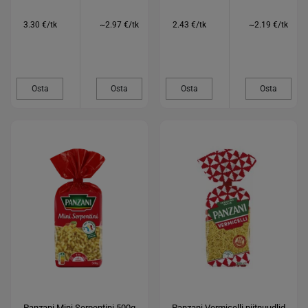
3.30 €/tk
~2.97 €/tk
2.43 €/tk
~2.19 €/tk
Osta
Osta
Osta
Osta
Panzani Mini Serpentini 500g
Panzani Vermicelli niitnuudlid