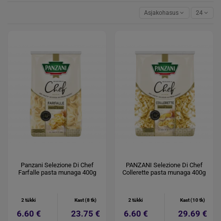
Asjakohasus
24
Panzani Selezione Di Chef
PANZANI Selezione Di Chef
Farfalle pasta munaga 400g
Collerette pasta munaga 400g
2 tükki
Kast (8 tk)
2 tükki
Kast (10 tk)
6.60 €
23.75 €
6.60 €
29.69 €