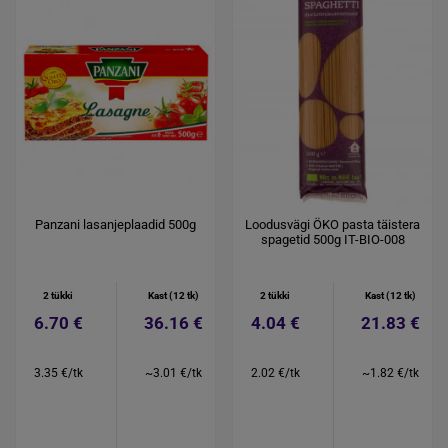
Panzani lasanjeplaadid 500g
Loodusvägi ÖKO pasta täistera
spagetid 500g IT-BIO-008
2 tükki
Kast (12 tk)
2 tükki
Kast (12 tk)
6.70 €
36.16 €
4.04 €
21.83 €
3.35 €/tk
~3.01 €/tk
2.02 €/tk
~1.82 €/tk