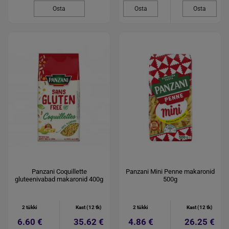
Osta
Osta
Osta
Panzani Coquillette
Panzani Mini Penne makaronid
gluteenivabad makaronid 400g
500g
2 tükki
Kast (12 tk)
2 tükki
Kast (12 tk)
6.60 €
35.62 €
4.86 €
26.25 €