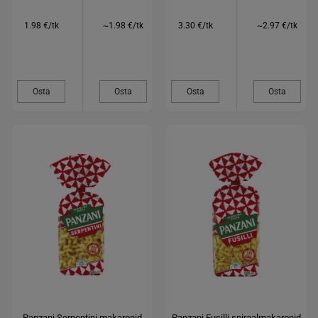
1.98 €/tk
~1.98 €/tk
3.30 €/tk
~2.97 €/tk
Osta
Osta
Osta
Osta
Panzani Serpentini makaronid
Panzani Fusilli spiraalmakaronid