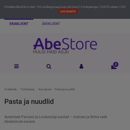
Püsikliendile kõik tooted -15%, kulleriga kaup koju üle Eesti 2-3 tööpäevaga, TASUTA alates 129€
LOO KONTO
ERAKLIENT
ÄRIKLIENT
HULGI HÄID ASJU
0
Avalehele
Toidukaup
Kuivained
Pasta ja nuudlid
Pasta ja nuudlid
Autentsed Panzani ja Loodusvägi pastad – maitsev ja lihtne valik
Abestore.ee e-poest.