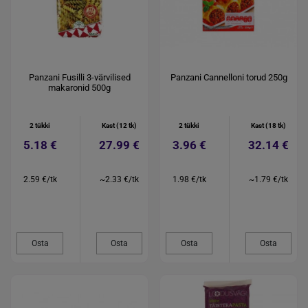
Panzani Fusilli 3-värvilised
Panzani Cannelloni torud 250g
makaronid 500g
2 tükki
Kast (12 tk)
2 tükki
Kast (18 tk)
5.18 €
27.99 €
3.96 €
32.14 €
2.59 €/tk
~2.33 €/tk
1.98 €/tk
~1.79 €/tk
Osta
Osta
Osta
Osta