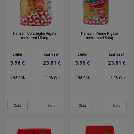
Panzani Conchiglie Rigate
Panzani Penne Rigate
makaronid 500g
makaronid 500g
2 tükki
Kast (12 tk)
2 tükki
Kast (12 tk)
3.96 €
23.81 €
3.96 €
23.81 €
1.98 €/tk
~1.98 €/tk
1.98 €/tk
~1.98 €/tk
Osta
Osta
Osta
Osta