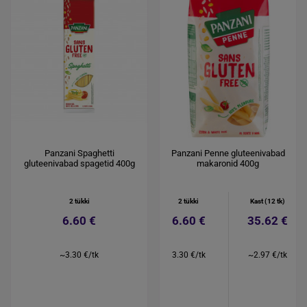
Panzani Spaghetti
Panzani Penne gluteenivabad
gluteenivabad spagetid 400g
makaronid 400g
2 tükki
2 tükki
Kast (12 tk)
6.60 €
6.60 €
35.62 €
~3.30 €/tk
3.30 €/tk
~2.97 €/tk