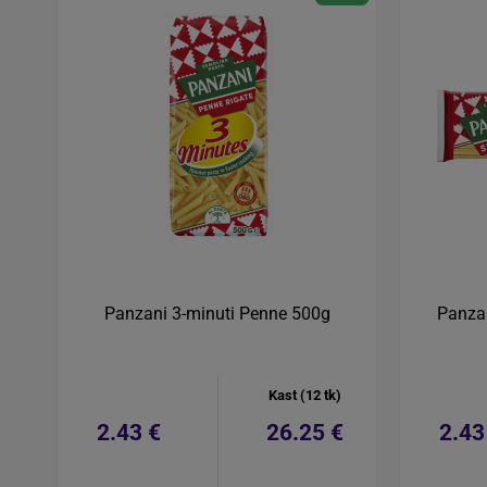
Panzani 3-minuti Penne 500g
Panzan
Kast (12 tk)
2.43 €
26.25 €
2.43