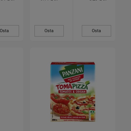
Osta
Osta
Osta