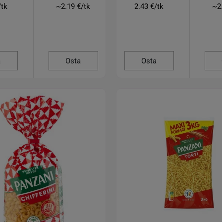
/tk
~2.19 €/tk
2.43 €/tk
~2
a
Osta
Osta