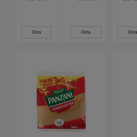
Osta
Osta
Ost