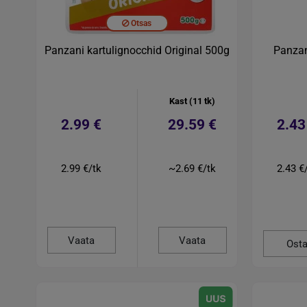
Otsas
Panzani kartulignocchid Original 500g
Panzan
Kast (11 tk)
2.99 €
29.59 €
2.43
2.99 €/tk
~2.69 €/tk
2.43 €
Vaata
Vaata
Ost