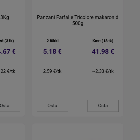
d 3Kg
Panzani Farfalle Tricolore makaronid
500g
st (3 tk)
2 tükki
Kast (18 tk)
.67 €
5.18 €
41.98 €
.22 €/tk
2.59 €/tk
~2.33 €/tk
Osta
Osta
Osta