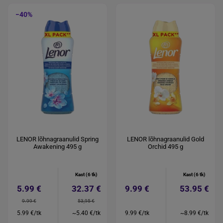
−40%
LENOR lõhnagraanulid Spring
LENOR lõhnagraanulid Gold
Awakening 495 g
Orchid 495 g
Kast (6 tk)
Kast (6 tk)
5.99 €
32.37 €
9.99 €
53.95 €
9.99 €
53,95 €
5.99 €/tk
~5.40 €/tk
9.99 €/tk
~8.99 €/tk