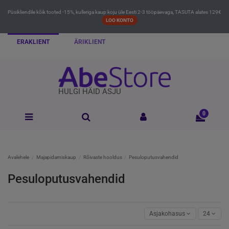
Püsikliendile kõik tooted -15%, kulleriga kaup koju üle Eesti 2-3 tööpäevaga, TASUTA alates 129€
LOO KONTO
ERAKLIENT
ÄRIKLIENT
HULGI HÄID ASJU
0
Avalehele
Majapidamiskaup
Rõivaste hooldus
Pesuloputusvahendid
Pesuloputusvahendid
Asjakohasus
24