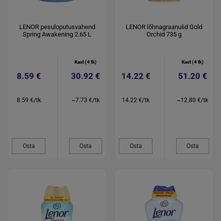
LENOR pesuloputusvahend
LENOR lõhnagraanulid Gold
Spring Awakening 2.65 L
Orchid 735 g
Kast (4 tk)
Kast (4 tk)
8.59 €
30.92 €
14.22 €
51.20 €
8.59 €/tk
~7.73 €/tk
14.22 €/tk
~12.80 €/tk
Osta
Osta
Osta
Osta