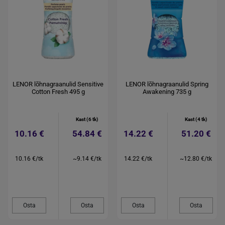
LENOR lõhnagraanulid Sensitive
LENOR lõhnagraanulid Spring
Cotton Fresh 495 g
Awakening 735 g
Kast (6 tk)
Kast (4 tk)
10.16 €
54.84 €
14.22 €
51.20 €
10.16 €/tk
~9.14 €/tk
14.22 €/tk
~12.80 €/tk
Osta
Osta
Osta
Osta