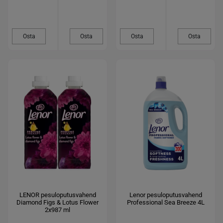
Osta
Osta
Osta
Osta
LENOR pesuloputusvahend
Lenor pesuloputusvahend
Diamond Figs & Lotus Flower
Professional Sea Breeze 4L
2x987 ml