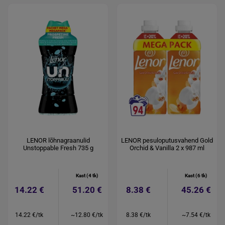
LENOR lõhnagraanulid
LENOR pesuloputusvahend Gold
Unstoppable Fresh 735 g
Orchid & Vanilla 2 x 987 ml
Kast (4 tk)
Kast (6 tk)
14.22 €
51.20 €
8.38 €
45.26 €
14.22 €/tk
~12.80 €/tk
8.38 €/tk
~7.54 €/tk