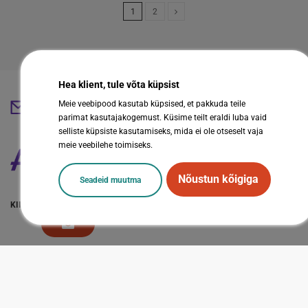
1
2
Hea klient, tule võta küpsist
Meie veebipood kasutab küpsised, et pakkuda teile
abestore@abestore.ee
parimat kasutajakogemust. Küsime teilt eraldi luba vaid
selliste küpsiste kasutamiseks, mida ei ole otseselt vaja
meie veebilehe toimiseks.
Nõustun kõigiga
Seadeid muutma
KIIRVIITED
LISAINFO
Sotsiaalmeedia