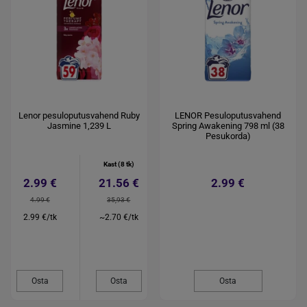
Lenor pesuloputusvahend Ruby
LENOR Pesuloputusvahend
Jasmine 1,239 L
Spring Awakening 798 ml (38
Pesukorda)
Kast (8 tk)
2.99 €
21.56 €
2.99 €
4.99 €
35,93 €
2.99 €/tk
~2.70 €/tk
Osta
Osta
Osta