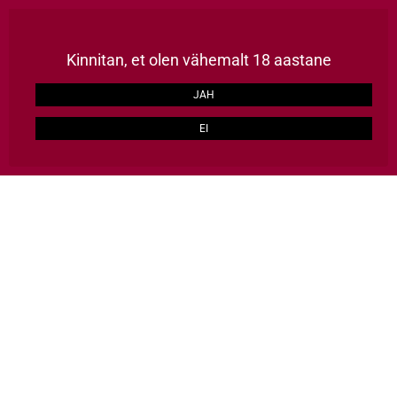
Püsikliendile kõik tooted -15%, kulleriga kaup koju üle Eesti 2-3 tööpäevaga, TASUTA alates 129€
LOO KONTO
Kinnitan, et olen vähemalt 18 aastane
ERAKLIENT
ÄRIKLIENT
JAH
EI
HULGI HÄID ASJU
0
Avalehele
Kaubamärgid
Simonsig
Simonsig
Simonsig Wine Estate on sünonüümiks Lõuna-Aaafrika Vabariigi
veinimajadele, mis asuvad Stellenboschi piirkonnas.