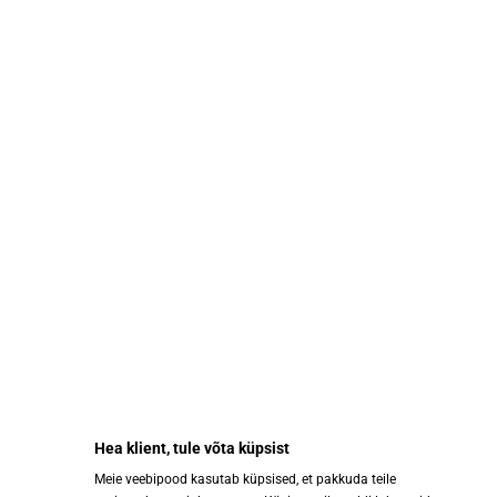
43.00 €
18.00 €
Vaata
Osta
abestore@abestore.ee
Hea klient, tule võta küpsist
Meie veebipood kasutab küpsised, et pakkuda teile