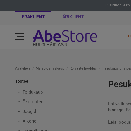
Püsikliendile kõ
ERAKLIENT
ÄRIKLIENT
U
HULGI HÄID ASJU
Avalehele
Majapidamiskaup
Rõivaste hooldus
Pesukapslid ja pe
Tooted
Pesuk
Toidukaup
Ökotooted
Lai valik p
hinnaga. Ee
Joogid
Alkohol
Leia loodus
Lemmikloom