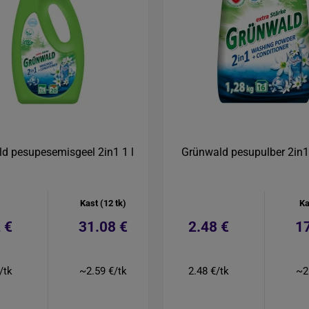
d pesupesemisgeel 2in1 1 l
Grünwald pesupulber 2in1
Kast (12 tk)
Ka
 €
31.08 €
2.48 €
1
/tk
~2.59 €/tk
2.48 €/tk
~2