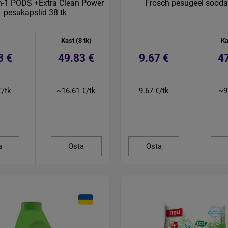
-in-1 PODS +Extra Clean Power
Frosch pesugeel sooda 
pesukapslid 38 tk
Kast (3 tk)
Ka
8 €
49.83 €
9.67 €
4
€/tk
~16.61 €/tk
9.67 €/tk
~9
a
Osta
Osta