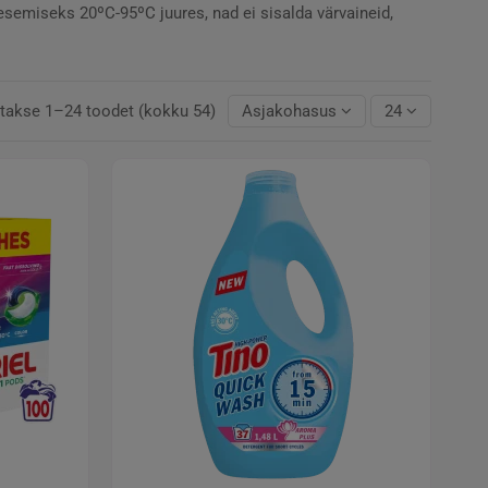
pesemiseks 20ºC-95ºC juures, nad ei sisalda värvaineid,
takse 1–24 toodet (kokku 54)
Asjakohasus
24