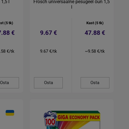
1,5 l
Frosch universaalne pesugeel õun 1,5
l
st (5 tk)
Kast (5 tk)
7.88 €
9.67 €
47.88 €
.58 €/tk
9.67 €/tk
~9.58 €/tk
Osta
Osta
Osta