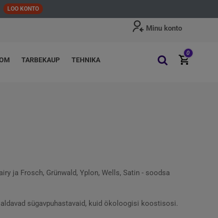
LOO KONTO
Minu konto
0
OOM
TARBEKAUP
TEHNIKA
iry ja Frosch, Grünwald, Yplon, Wells, Satin - soodsa
aldavad sügavpuhastavaid, kuid ökoloogisi koostisosi.