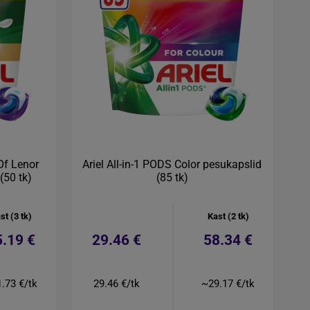
Of Lenor
Ariel All-in-1 PODS Color pesukapslid
(50 tk)
(85 tk)
st (3 tk)
Kast (2 tk)
5.19 €
29.46 €
58.34 €
.73 €/tk
29.46 €/tk
~29.17 €/tk