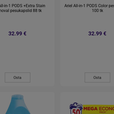
 All-in-1 PODS +Extra Stain
Ariel All-in-1 PODS Color p
oval pesukapslid 88 tk
100 tk
32.99 €
32.99 €
Osta
Osta