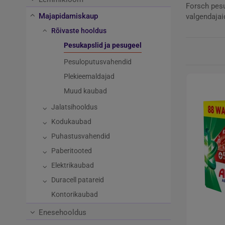
Forsch pesu
Majapidamiskaup
valgendajai
Rõivaste hooldus
Pesukapslid ja pesugeel
Pesuloputusvahendid
Plekieemaldajad
Muud kaubad
Jalatsihooldus
Kodukaubad
Puhastusvahendid
Paberitooted
Elektrikaubad
Duracell patareid
Kontorikaubad
Enesehooldus