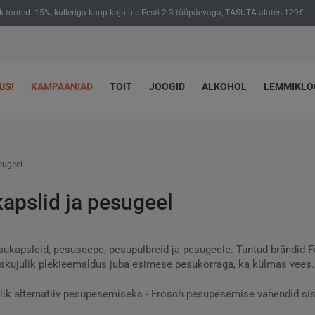
ik tooted -15%, kulleriga kaup koju üle Eesti 2-3 tööpäevaga, TASUTA alates 129€
US!
KAMPAANIAD
TOIT
JOOGID
ALKOHOL
LEMMIKL
sugeel
apslid ja pesugeel
esukapsleid, pesuseepe, pesupulbreid ja pesugeele. Tuntud brändid Fa
skujulik plekieemaldus juba esimese pesukorraga, ka külmas vees.
lik alternatiiv pesupesemiseks - Frosch pesupesemise vahendid sis