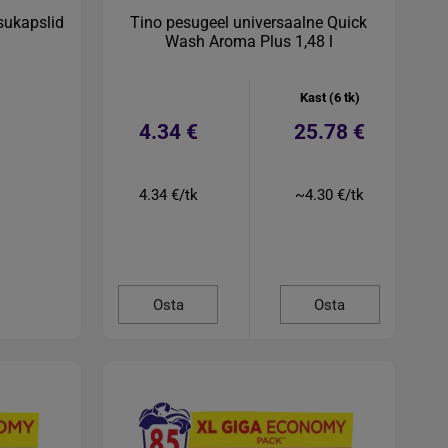
esukapslid
Tino pesugeel universaalne Quick
Wash Aroma Plus 1,48 l
Kast (6 tk)
4.34 €
25.78 €
4.34 €/tk
~4.30 €/tk
Osta
Osta