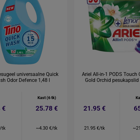
esugeel universaalne Quick
Ariel All-in-1 PODS Touch 
sh Odor Defence 1,48 l
Gold Orchid pesukapslid 
Kast (6 tk)
Ka
 €
25.78 €
21.95 €
6
/tk
~4.30 €/tk
21.95 €/tk
~21