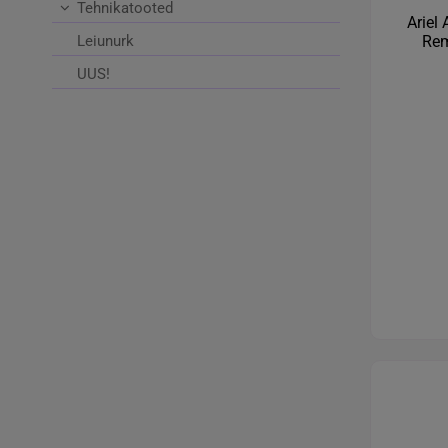
Tehnikatooted
Ariel
Rem
Leiunurk
UUS!