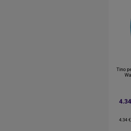
Tino p
Wa
4.34
4.34 €