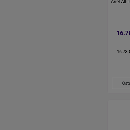
Ariel All
16.7
16.78 
Ost