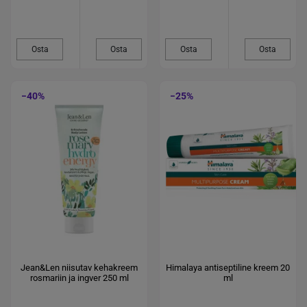
Osta
Osta
Osta
Osta
−40%
−25%
Jean&Len niisutav kehakreem
Himalaya antiseptiline kreem 20
rosmariin ja ingver 250 ml
ml