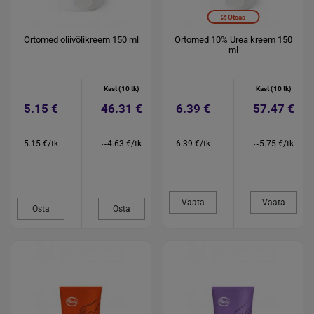
Otsas
Ortomed oliivõlikreem 150 ml
Ortomed 10% Urea kreem 150
ml
Kast (10 tk)
Kast (10 tk)
5.15 €
46.31 €
6.39 €
57.47 €
5.15 €/tk
~4.63 €/tk
6.39 €/tk
~5.75 €/tk
Vaata
Vaata
Osta
Osta