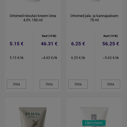
Ortomed niisutav kreem Urea
Ortomed jala- ja kannapalsam
4,5% 150 ml
75 ml
Kast (10 tk)
Kast (10 tk)
5.15 €
46.31 €
6.25 €
56.25 €
5.15 €/tk
~4.63 €/tk
6.25 €/tk
~5.63 €/tk
Osta
Osta
Osta
Osta