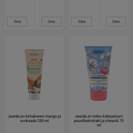
Osta
Osta
Osta
Osta
Jean&Len kehakreem mango ja
Jean&Len toitev kätepalsam
avokaado 250 ml
puuvillaekstrakt ja sheavõi 75
ml