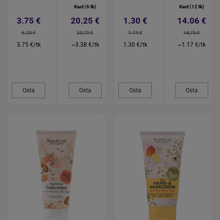
Kast (6 tk)
Kast (12 tk)
3.75 €
20.25 €
1.30 €
14.06 €
6.25 €
33,75 €
1.74 €
18,75 €
3.75 €/tk
~3.38 €/tk
1.30 €/tk
~1.17 €/tk
Osta
Osta
Osta
Osta