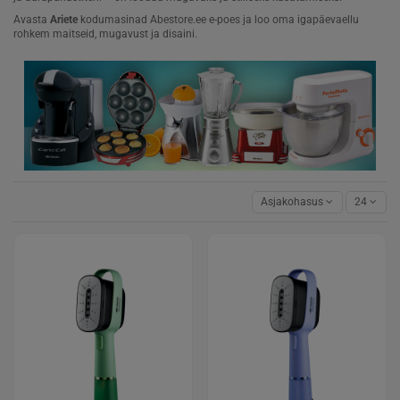
Avasta
Ariete
kodumasinad Abestore.ee e-poes ja loo oma igapäevaellu
rohkem maitseid, mugavust ja disaini.
Asjakohasus
24