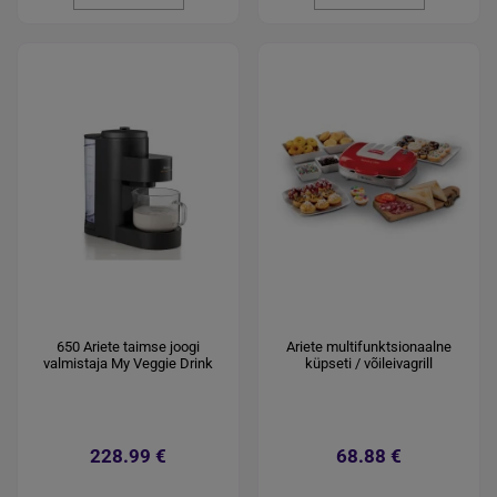
650 Ariete taimse joogi
Ariete multifunktsionaalne
valmistaja My Veggie Drink
küpseti / võileivagrill
228.99 €
68.88 €