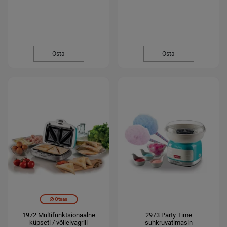
Osta
Osta
Otsas
1972 Multifunktsionaalne
2973 Party Time
küpseti / võileivagrill
suhkruvatimasin