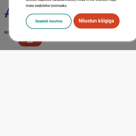
meie veebilehe toimiseks.
Nõustun kõigiga
Seadeid muutma
KIIRVIITED
LISAINFO
Sotsiaalmeedia