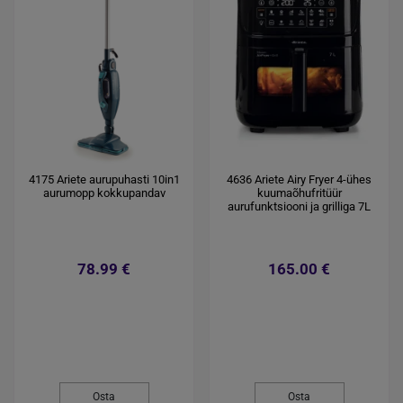
4175 Ariete aurupuhasti 10in1
4636 Ariete Airy Fryer 4-ühes
aurumopp kokkupandav
kuumaõhufritüür
aurufunktsiooni ja grilliga 7L
78.99 €
165.00 €
Osta
Osta