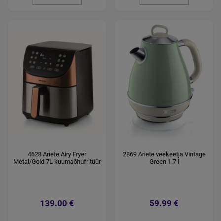
4628 Ariete Airy Fryer
2869 Ariete veekeetja Vintage
Metal/Gold 7L kuumaõhufritüür
Green 1.7 l
139.00 €
59.99 €