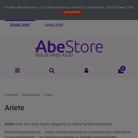
Püsikliendile kõik tooted -15%, kulleriga kaup koju üle Eesti 2-3 tööpäevaga, TASUTA alates 129€
LOO KONTO
ERAKLIENT
ÄRIKLIENT
HULGI HÄID ASJU
0
Avalehele
Kaubamärgid
Ariete
Ariete
Ariete
toob sinu koju Itaalia elegantsi ja nutika funktsionaalsuse.
Brändi köögimasinad – alates kohvimasinatest ja rösteritest kuni blenderite
ja aurupuhastiteni – on loodud mugavaks ja stiilseks kasutamiseks.