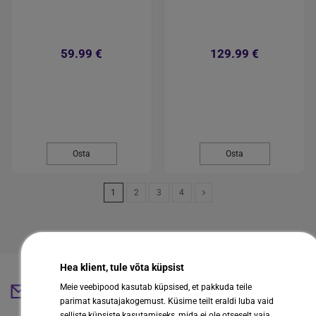
59.99 €
129.99 €
Osta
Osta
1
2
3
4
Hea klient, tule võta küpsist
Meie veebipood kasutab küpsised, et pakkuda teile
abestore@abestore.ee
parimat kasutajakogemust. Küsime teilt eraldi luba vaid
selliste küpsiste kasutamiseks, mida ei ole otseselt vaja