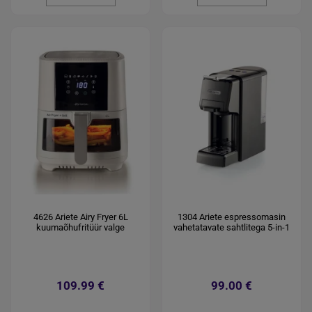
4626 Ariete Airy Fryer 6L
1304 Ariete espressomasin
kuumaõhufritüür valge
vahetatavate sahtlitega 5-in-1
109.99 €
99.00 €