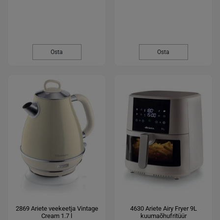
Osta
Osta
2869 Ariete veekeetja Vintage
4630 Ariete Airy Fryer 9L
Cream 1.7 l
kuumaõhufritüür