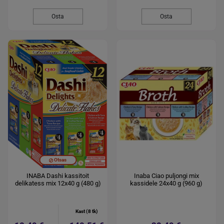
Osta
Osta
Otsas
INABA Dashi kassitoit
Inaba Ciao puljongi mix
delikatess mix 12x40 g (480 g)
kassidele 24x40 g (960 g)
Kast (8 tk)