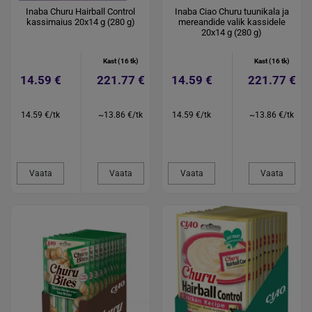
Inaba Churu Hairball Control
Inaba Ciao Churu tuunikala ja
kassimaius 20x14 g (280 g)
mereandide valik kassidele
20x14 g (280 g)
Kast (16 tk)
Kast (16 tk)
14.59 €
221.77 €
14.59 €
221.77 €
14.59 €/tk
~13.86 €/tk
14.59 €/tk
~13.86 €/tk
Vaata
Vaata
Vaata
Vaata