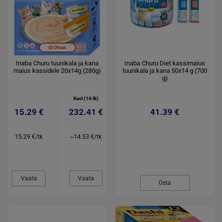
Otsas
Inaba Churu tuunikala ja kana
Inaba Churu Diet kassimaius
maius kassidele 20x14g (280g)
tuunikala ja kana 50x14 g (700
g)
Kast (16 tk)
15.29 €
232.41 €
41.39 €
15.29 €/tk
~14.53 €/tk
Vaata
Vaata
Osta