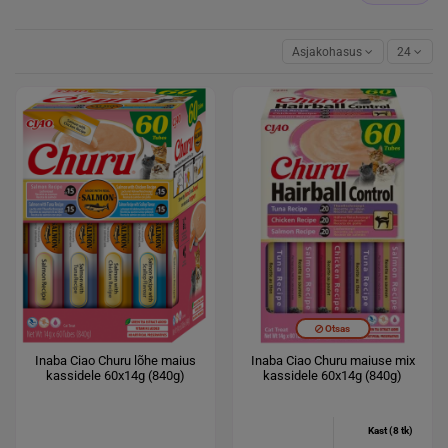
Asjakohasus
24
Otsas
Inaba Ciao Churu lõhe maius
Inaba Ciao Churu maiuse mix
kassidele 60x14g (840g)
kassidele 60x14g (840g)
Kast (8 tk)