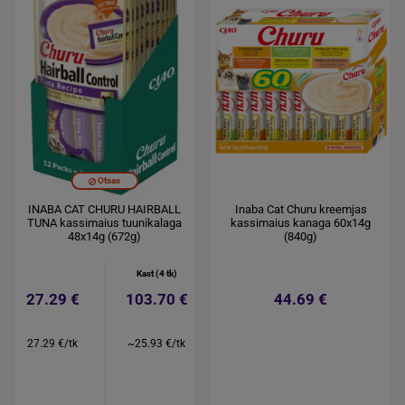
Otsas
INABA CAT CHURU HAIRBALL
Inaba Cat Churu kreemjas
TUNA kassimaius tuunikalaga
kassimaius kanaga 60x14g
48x14g (672g)
(840g)
Kast (4 tk)
27.29 €
103.70 €
44.69 €
27.29 €/tk
~25.93 €/tk