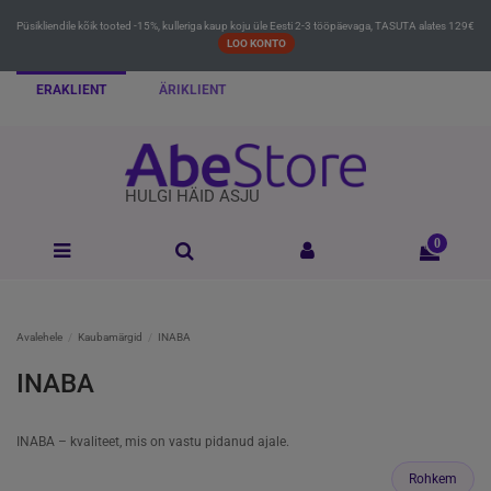
Püsikliendile kõik tooted -15%, kulleriga kaup koju üle Eesti 2-3 tööpäevaga, TASUTA alates 129€
LOO KONTO
ERAKLIENT
ÄRIKLIENT
HULGI HÄID ASJU
0
Avalehele
Kaubamärgid
INABA
INABA
INABA – kvaliteet, mis on vastu pidanud ajale.
Rohkem