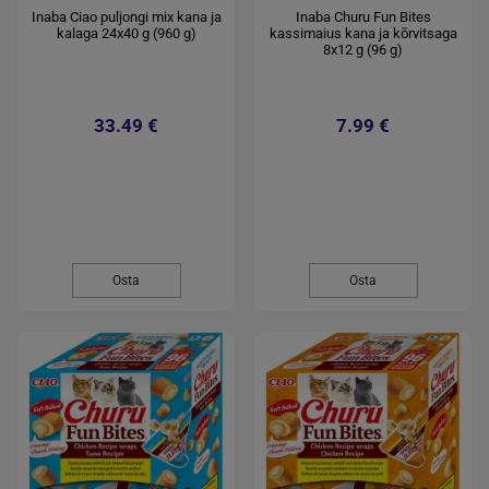
Inaba Ciao puljongi mix kana ja
Inaba Churu Fun Bites
kalaga 24x40 g (960 g)
kassimaius kana ja kõrvitsaga
8x12 g (96 g)
33.49 €
7.99 €
Osta
Osta