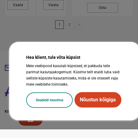
Vaata
Vaata
Osta
1
2
Hea klient, tule võta küpsist
Meie veebipood kasutab küpsised, et pakkuda teile
abestore@abestore.ee
parimat kasutajakogemust. Küsime teilt eraldi luba vaid
selliste küpsiste kasutamiseks, mida ei ole otseselt vaja
meie veebilehe toimiseks.
Nõustun kõigiga
Seadeid muutma
KIIRVIITED
LISAINFO