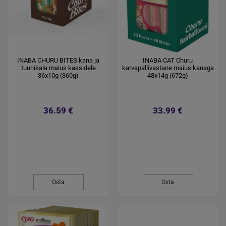
INABA CHURU BITES kana ja
INABA CAT Churu
tuunikala maius kassidele
karvapallivastane maius kanaga
36x10g (360g)
48x14g (672g)
36.59 €
33.99 €
Osta
Osta