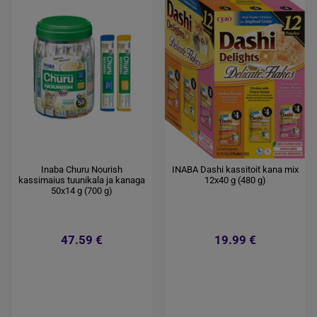
Inaba Churu Nourish
INABA Dashi kassitoit kana mix
kassimaius tuunikala ja kanaga
12x40 g (480 g)
50x14 g (700 g)
47.59 €
19.99 €