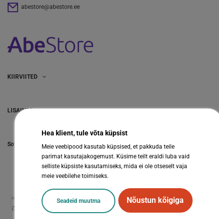
abestore@abestore.ee
KIIRVIITED
LISAINFO
Hea klient, tule võta küpsist
Sotsiaalmeedia
Meie veebipood kasutab küpsised, et pakkuda teile
parimat kasutajakogemust. Küsime teilt eraldi luba vaid
selliste küpsiste kasutamiseks, mida ei ole otseselt vaja
meie veebilehe toimiseks.
Nõustun kõigiga
Seadeid muutma