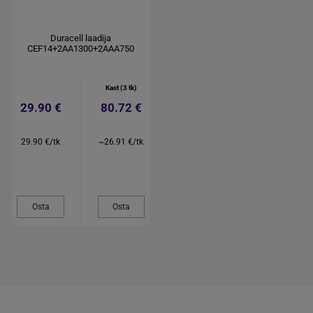
Duracell laadija
CEF14+2AA1300+2AAA750
Kast (3 tk)
29.90 €
80.72 €
29.90 €/tk
~26.91 €/tk
Osta
Osta