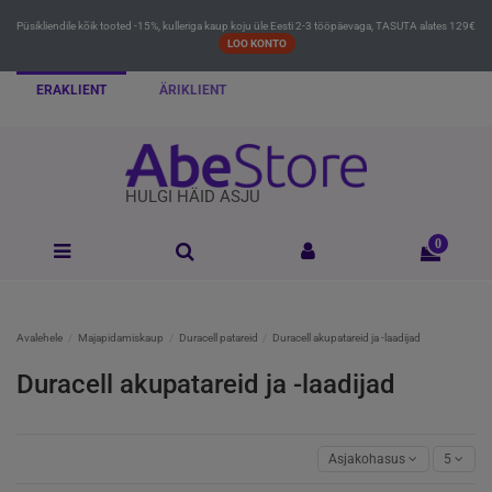
Püsikliendile kõik tooted -15%, kulleriga kaup koju üle Eesti 2-3 tööpäevaga, TASUTA alates 129€
LOO KONTO
ERAKLIENT
ÄRIKLIENT
HULGI HÄID ASJU
0
Avalehele
Majapidamiskaup
Duracell patareid
Duracell akupatareid ja -laadijad
Duracell akupatareid ja -laadijad
Asjakohasus
5