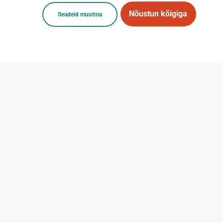
1
2
3
4
Nõustun kõigiga
Seadeid muutma
abestore@abestore.ee
KIIRVIITED
LISAINFO
Sotsiaalmeedia