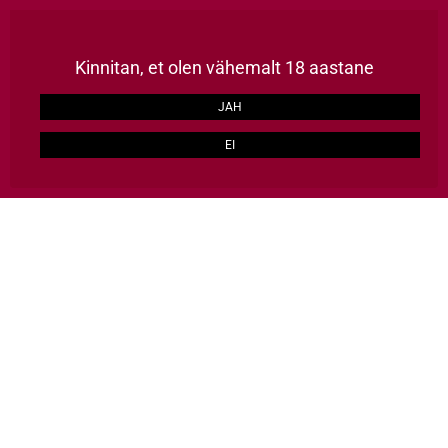
Püsikliendile kõik tooted -15%, kulleriga kaup koju üle Eesti 2-3 tööpäevaga, TASUTA alates 129€
LOO KONTO
Kinnitan, et olen vähemalt 18 aastane
ERAKLIENT
ÄRIKLIENT
JAH
EI
HULGI HÄID ASJU
0
Avalehele
Alkohol
Vein
Valge vein
Valge vein
Asjakohasus
24