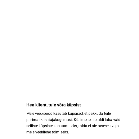
Inama Soave Classico
Arzuaga Blanco Oro 75cl 13,5%
Foscarino DOC 75cl 12,5%
38.00 €
24.00 €
Hea klient, tule võta küpsist
Meie veebipood kasutab küpsised, et pakkuda teile
parimat kasutajakogemust. Küsime teilt eraldi luba vaid
selliste küpsiste kasutamiseks, mida ei ole otseselt vaja
Osta
Osta
meie veebilehe toimiseks.