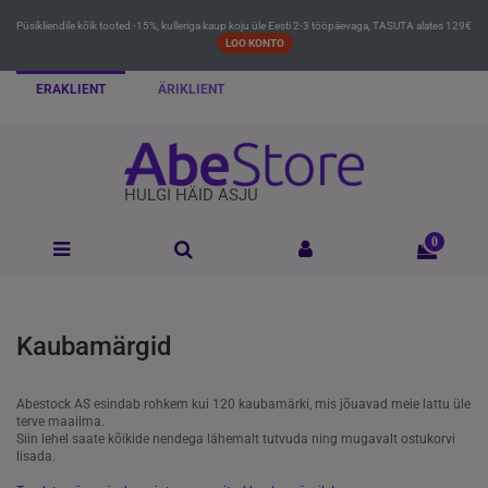
Püsikliendile kõik tooted -15%, kulleriga kaup koju üle Eesti 2-3 tööpäevaga, TASUTA alates 129€
LOO KONTO
ERAKLIENT
ÄRIKLIENT
HULGI HÄID ASJU
0
Kaubamärgid
Abestock AS esindab rohkem kui 120 kaubamärki, mis jõuavad meie lattu üle
terve maailma.
Siin lehel saate kõikide nendega lähemalt tutvuda ning mugavalt ostukorvi
lisada.