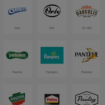
Oreo
Orto
OU YES
Paloma
Pampers
Pantene