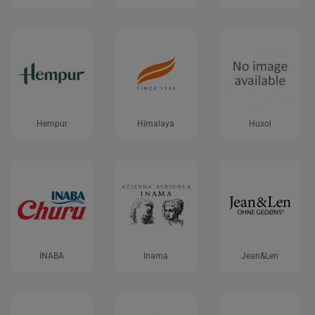
Hempur
Himalaya
Huxol
INABA
Inama
Jean&Len