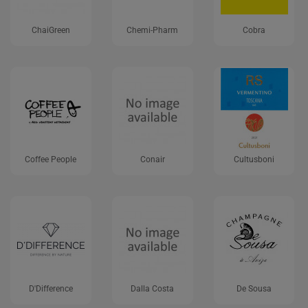
ChaiGreen
Chemi-Pharm
Cobra
Coffee People
Conair
Cultusboni
D'Difference
Dalla Costa
De Sousa