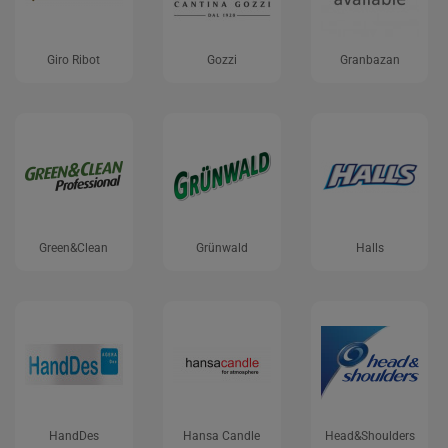
Giro Ribot
Gozzi
Granbazan
Green&Clean
Grünwald
Halls
HandDes
Hansa Candle
Head&Shoulders