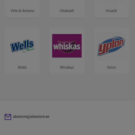
Ville di Antane
Vitakraft
Vivaldi
Wells
Whiskas
Yplon
abestore@abestore.ee