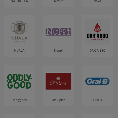
NATURELLA
Nestle
Nova
NUALA
Nuppi
OAK A BBQ
Oddlygood
Old Spice
Oral-B