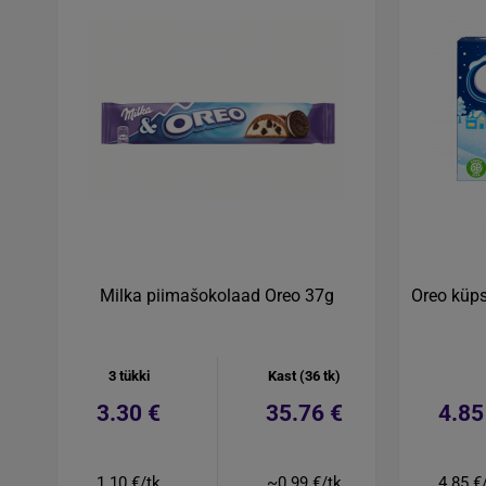
Milka piimašokolaad Oreo 37g
Oreo küps
3 tükki
Kast (36 tk)
3.30 €
35.76 €
4.85
1.10 €/tk
~0.99 €/tk
4.85 €