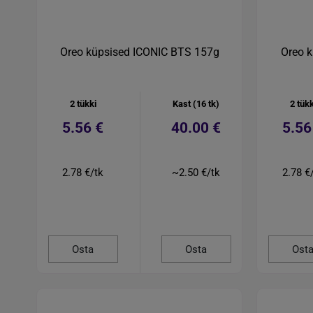
Oreo küpsised ICONIC BTS 157g
Oreo 
2 tükki
Kast (16 tk)
2 tükk
5.56 €
40.00 €
5.56
2.78 €/tk
~2.50 €/tk
2.78 €
Osta
Osta
Ost