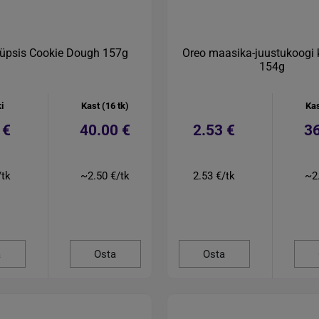
küpsis Cookie Dough 157g
Oreo maasika-juustukoogi 
154g
i
Kast (16 tk)
Kas
 €
40.00 €
2.53 €
36
/tk
~2.50 €/tk
2.53 €/tk
~2
a
Osta
Osta