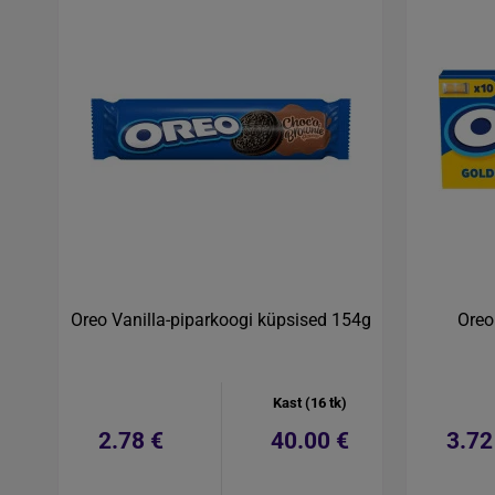
Oreo Vanilla-piparkoogi küpsised 154g
Oreo
Kast (16 tk)
2.78 €
40.00 €
3.72