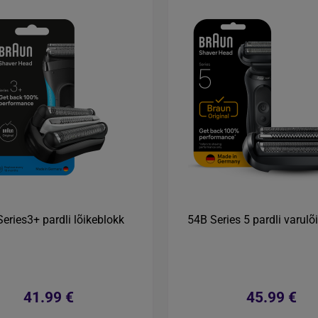
eries3+ pardli lõikeblokk
54B Series 5 pardli varulõ
41.99 €
45.99 €