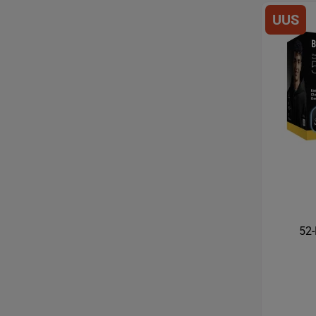
UUS
52-