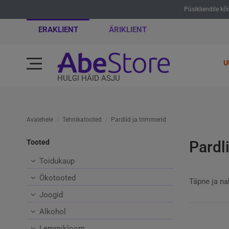
Püsikliendile kõ
ERAKLIENT
ÄRIKLIENT
U
HULGI HÄID ASJU
Avalehele
Tehnikatooted
Pardlid ja trimmerid
Tooted
Pardl
Toidukaup
Ökotooted
Täpne ja na
Joogid
Alkohol
Lemmikloom