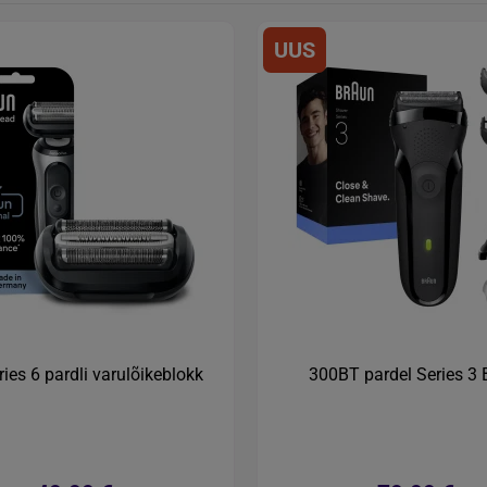
UUS
ies 6 pardli varulõikeblokk
300BT pardel Series 3 