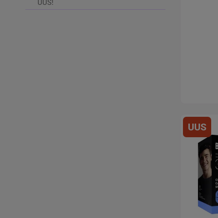
UUS!
UUS