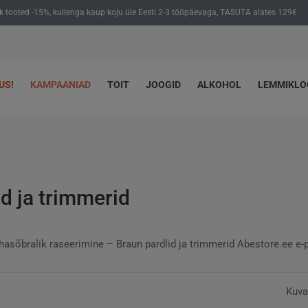
ik tooted -15%, kulleriga kaup koju üle Eesti 2-3 tööpäevaga, TASUTA alates 129€
US!
KAMPAANIAD
TOIT
JOOGID
ALKOHOL
LEMMIKL
id ja trimmerid
hasõbralik raseerimine – Braun pardlid ja trimmerid Abestore.ee e-
Kuva