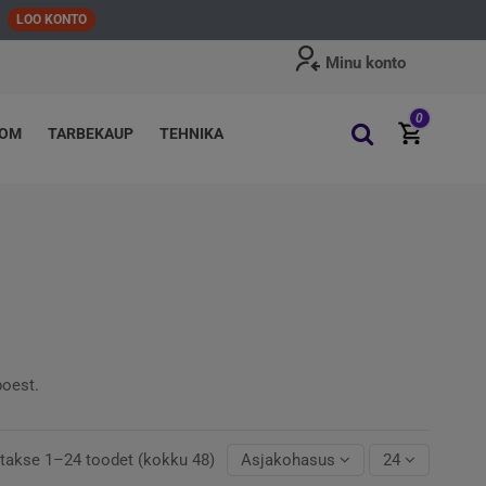
LOO KONTO
Minu konto
0
OOM
TARBEKAUP
TEHNIKA
poest.
takse 1–24 toodet (kokku 48)
Asjakohasus
24