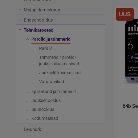
Majapidamiskaup
UUS
Enesehooldus
Tehnikatooted
Pardlid ja trimmerid
Pardlid
Trimmerid / piirelid/
juukselõikusmasinad
Juukselõikusmasinad
Varutarvikud
Epilaatorid ja trimmerid
Juuksehooldus
64b Ser
Suuhooldus
Kodumasinad
Leiunurk