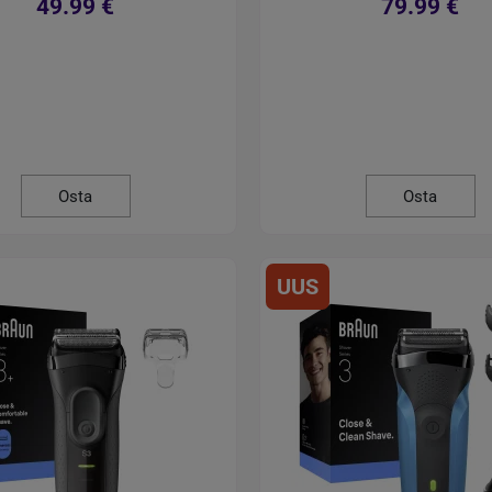
49.99 €
79.99 €
Osta
Osta
UUS