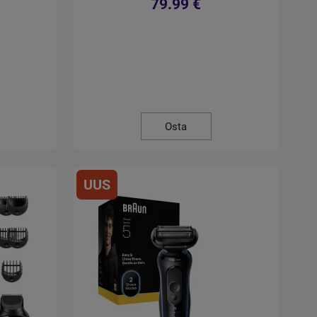
79.99 €
Osta
UUS