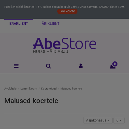
Püsikliendile kõik tooted -15%, kulleriga kaup koju üle Eesti 2-3 tööpäevaga, TASUTA alates 129€
LOO KONTO
ERAKLIENT
ÄRIKLIENT
HULGI HÄID ASJU
0
Avalehele
Lemmikloom
Koeratoidud
Maiused koertele
Maiused koertele
Asjakohasus
6