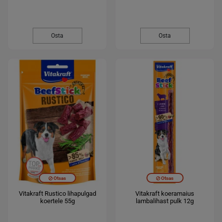
Osta
Osta
Otsas
Otsas
Vitakraft Rustico lihapulgad
Vitakraft koeramaius
koertele 55g
lambalihast pulk 12g