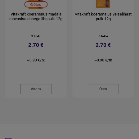
Otsas
Vitakraft koeramaius madala
Vitakraft koeramaius veiselihast
rasvasisaldusega lihapulk 12g
pulk 12g
3 tükki
3 tükki
2.70 €
2.70 €
~0.90 €/tk
~0.90 €/tk
Vaata
Osta