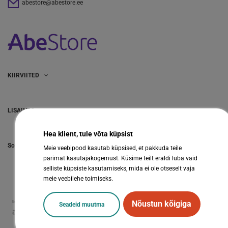
abestore@abestore.ee
KIIRVIITED
LISAINFO
Hea klient, tule võta küpsist
Sotsiaalmeedia
Meie veebipood kasutab küpsised, et pakkuda teile
parimat kasutajakogemust. Küsime teilt eraldi luba vaid
selliste küpsiste kasutamiseks, mida ei ole otseselt vaja
meie veebilehe toimiseks.
Nõustun kõigiga
Seadeid muutma