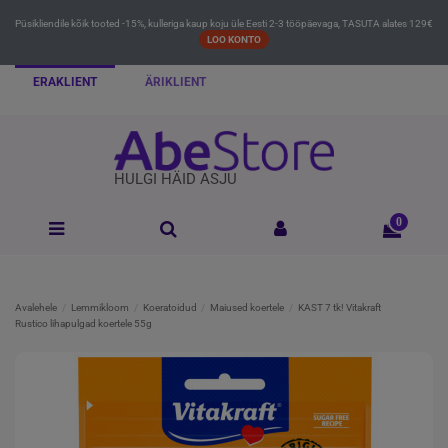
Püsikliendile kõik tooted -15%, kulleriga kaup koju üle Eesti 2-3 tööpäevaga, TASUTA alates 129€
LOO KONTO
ERAKLIENT
ÄRIKLIENT
HULGI HÄID ASJU
0
Avalehele
Lemmikloom
Koeratoidud
Maiused koertele
KAST 7 tk! Vitakraft
Rustico lihapulgad koertele 55g