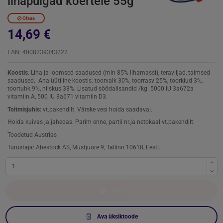
lihapulgad koertele 55g
Otsas
14,69 €
EAN: 4008239343222
Koostis
: Liha ja loomsed saadused (min 85% lihamassi), teraviljad, taimsed
saadused. Analüütiline koostis: toorvalk 30%, toorrasv 25%, toorkiud 3%,
toortuhk 9%, niiskus 33%. Lisatud söödalisandid /kg: 5000 IU 3a672a
vitamiin A, 500 IU 3a671 vitamiin D3.
Toitmisjuhis:
vt.pakendilt. Värske vesi hoida saadaval.
Hoida kuivas ja jahedas. Parim enne, partii nr.ja netokaal vt.pakendilt.
Toodetud Austrias
Turustaja: Abestock AS, Mustjuure 9, Tallinn 10618, Eesti.
Osta
Ava üksiktoode