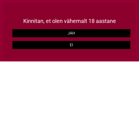
Püsikliendile kõik tooted -15%, kulleriga kaup koju üle Eesti 2-3 tööpäevaga, TASUTA alates 129€
LOO KONTO
Kinnitan, et olen vähemalt 18 aastane
ERAKLIENT
ÄRIKLIENT
JAH
EI
HULGI HÄID ASJU
0
Avalehele
Kaubamärgid
NUALA
NUALA
Asjakohasus
3