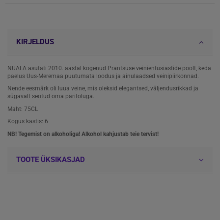
KIRJELDUS
NUALA asutati 2010. aastal kogenud Prantsuse veinientusiastide poolt, keda
paelus Uus-Meremaa puutumata loodus ja ainulaadsed veinipiirkonnad.
Nende eesmärk oli luua veine, mis oleksid elegantsed, väljendusrikkad ja
sügavalt seotud oma päritoluga.
Maht: 75CL
Kogus kastis: 6
NB! Tegemist on alkoholiga! Alkohol kahjustab teie tervist!
TOOTE ÜKSIKASJAD