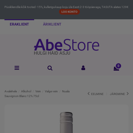
Püsikliendile kõik tooted -15%, kulleriga kaup koju üle Eesti 2-3 tööpäevaga, TASUTA alates 129€
LOO KONTO
ERAKLIENT
ÄRIKLIENT
HULGI HÄID ASJU
0
Avalehele
Alkohol
Vein
Valge vein
Nuala
EELMINE
JÄRGMINE
Sauvignon Blanc 12% 75cl