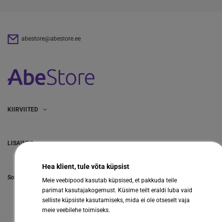
abestore@abestore.ee
KIIRVIITED
LISAINFO
Hea klient, tule võta küpsist
Sotsiaalmeedia
Meie veebipood kasutab küpsised, et pakkuda teile
parimat kasutajakogemust. Küsime teilt eraldi luba vaid
selliste küpsiste kasutamiseks, mida ei ole otseselt vaja
meie veebilehe toimiseks.