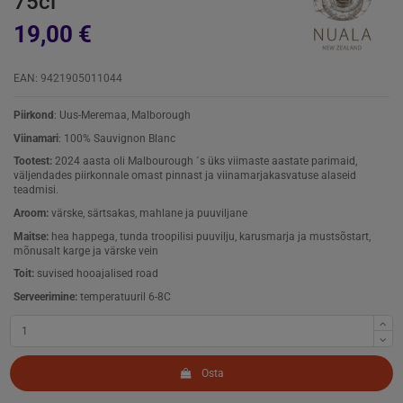
75cl
19,00 €
EAN: 9421905011044
Piirkond
: Uus-Meremaa, Malborough
Viinamari
:
100% Sauvignon Blanc
Tootest:
2024 aasta oli Malbourough ´s üks viimaste aastate parimaid,
väljendades piirkonnale omast pinnast ja viinamarjakasvatuse alaseid
teadmisi.
Aroom:
värske, särtsakas, mahlane ja puuviljane
Maitse:
hea happega, tunda troopilisi puuvilju, karusmarja ja mustsõstart,
mõnusalt karge ja värske vein
Toit:
suvised hooajalised road
Serveerimine:
temperatuuril 6-8C
Osta