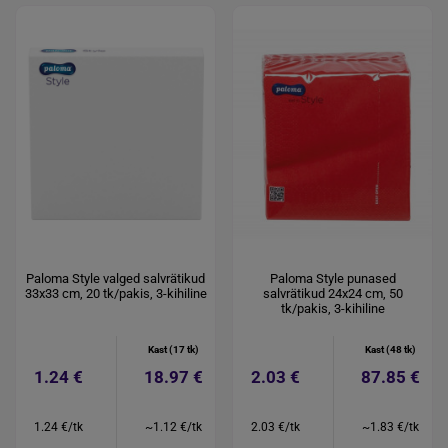
Paloma Style valged salvrätikud
Paloma Style punased
33x33 cm, 20 tk/pakis, 3-kihiline
salvrätikud 24x24 cm, 50
tk/pakis, 3-kihiline
Kast (17 tk)
Kast (48 tk)
1.24 €
18.97 €
2.03 €
87.85 €
1.24 €/tk
~1.12 €/tk
2.03 €/tk
~1.83 €/tk