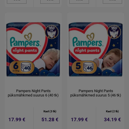
Pampers Night Pants
Pampers Night Pants
püksmähkmed suurus 6 (40 tk)
püksmähkmed suurus 5 (46 tk)
Kast (3 tk)
Kast (2 tk)
17.99 €
51.28 €
17.99 €
34.19 €