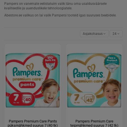
Pampers on vanemate eelistatuim valik tänu oma usaldusväärsele
kvaliteedile ja uuenduslikele tehnoloogiatele.
Abestore.ee valikus on lai valik Pampersi tooteid igas suuruses beebidele.
Asjakohasus
24
Pampers Premium Care Pants
Pampers Premium Care
püksmähkmed suurus 7 (40 tk)
teipmähkmed suurus 7 (42 tk)