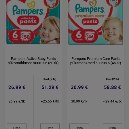
Pampers Active Baby Pants
Pampers Premium Care Pants
püksmähkmed suurus 6 (50 tk)
püksmähkmed suurus 6 (46 tk)
Kast (2 tk)
Kast (2 tk)
26.99 €
51.29 €
30.99 €
58.88 €
26.99 €/tk
~25.65 €/tk
30.99 €/tk
~29.44 €/tk
Osta
Osta
Osta
Osta