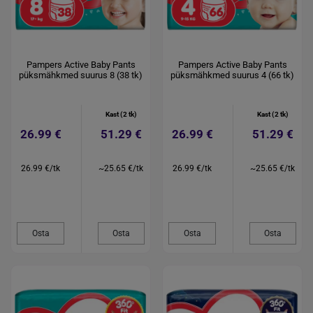
Pampers Active Baby Pants
Pampers Active Baby Pants
püksmähkmed suurus 8 (38 tk)
püksmähkmed suurus 4 (66 tk)
Kast (2 tk)
Kast (2 tk)
26.99 €
51.29 €
26.99 €
51.29 €
26.99 €/tk
~25.65 €/tk
26.99 €/tk
~25.65 €/tk
Osta
Osta
Osta
Osta