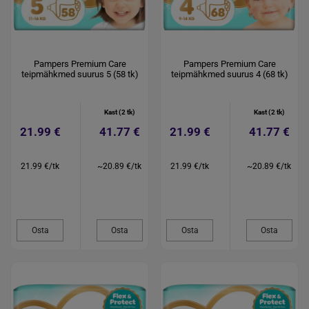
Pampers Premium Care
Pampers Premium Care
teipmähkmed suurus 5 (58 tk)
teipmähkmed suurus 4 (68 tk)
Kast (2 tk)
Kast (2 tk)
21.99 €
41.77 €
21.99 €
41.77 €
21.99 €/tk
~20.89 €/tk
21.99 €/tk
~20.89 €/tk
Osta
Osta
Osta
Osta