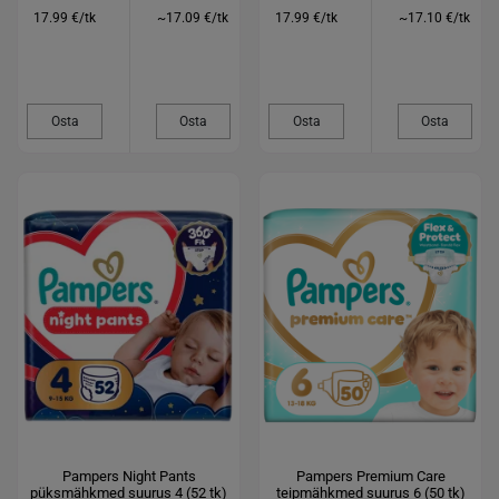
17.99 €/tk
~17.09 €/tk
17.99 €/tk
~17.10 €/tk
Osta
Osta
Osta
Osta
Pampers Night Pants
Pampers Premium Care
püksmähkmed suurus 4 (52 tk)
teipmähkmed suurus 6 (50 tk)