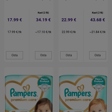
Kast (2 tk)
Kast (2 tk)
17.99 €
34.19 €
22.99 €
43.68 €
17.99 €/tk
~17.10 €/tk
22.99 €/tk
~21.84 €/tk
Osta
Osta
Osta
Osta