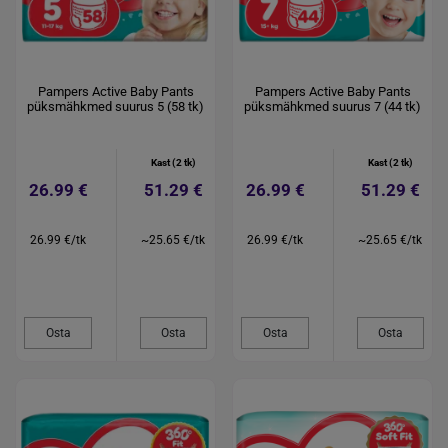
Pampers Active Baby Pants
Pampers Active Baby Pants
püksmähkmed suurus 5 (58 tk)
püksmähkmed suurus 7 (44 tk)
Kast (2 tk)
Kast (2 tk)
26.99 €
51.29 €
26.99 €
51.29 €
26.99 €/tk
~25.65 €/tk
26.99 €/tk
~25.65 €/tk
Osta
Osta
Osta
Osta