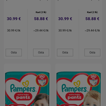
Kast (2 tk)
Kast (2 tk)
30.99 €
58.88 €
30.99 €
58.88 €
30.99 €/tk
~29.44 €/tk
30.99 €/tk
~29.44 €/tk
Osta
Osta
Osta
Osta