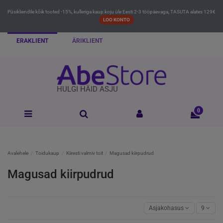
Püsikliendile kõik tooted -15%, kulleriga kaup koju üle Eesti 2-3 tööpäevaga, TASUTA alates 129€
LOO KONTO
ERAKLIENT
ÄRIKLIENT
HULGI HÄID ASJU
0
Avalehele
Toidukaup
Kiiresti valmiv toit
Magusad kiirpudrud
Magusad kiirpudrud
Asjakohasus
9