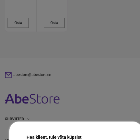
Osta
Osta
abestore@abestore.ee
KIIRVIITED
Hea klient, tule võta küpsist