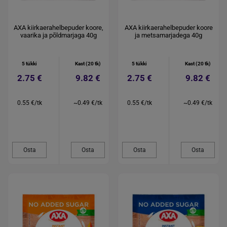
AXA kiirkaerahelbepuder koore,
AXA kiirkaerahelbepuder koore
vaarika ja põldmarjaga 40g
ja metsamarjadega 40g
5 tükki
Kast (20 tk)
5 tükki
Kast (20 tk)
2.75 €
9.82 €
2.75 €
9.82 €
0.55 €/tk
~0.49 €/tk
0.55 €/tk
~0.49 €/tk
Osta
Osta
Osta
Osta