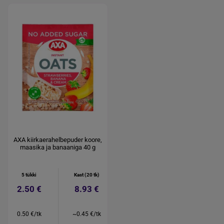
AXA kiirkaerahelbepuder koore,
maasika ja banaaniga 40 g
5 tükki
Kast (20 tk)
2.50 €
8.93 €
0.50 €/tk
~0.45 €/tk