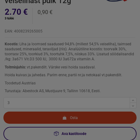
veiselihast pulk 12g
2.70 €
0,90 €
3 tükki
EAN: 4008239265005
Koostis:
Liha ja loomsed saadused 94,8% (millest 54,5% veiseliha), taimsed
saadused, mineraalid, teraviljad (riis). Analüütiline koostis: toorvalk 30%,
toorrasv 25%, toorkiud 3%, toortuhk 7,5%, niiskus 33%. Lisatud söödalisandid
/kg: 3a671 Vit.D3 500 IU, 3000 IU 3a672a vitamiin A.
Toitmisjuhis:
vt.pakendilt. Värske vesi hoida saadaval.
Hoida kuivas ja jahedas. Parim enne, partii nr.ja netokaal vt.pakendilt.
Toodetud Austrias
Turustaja: Abestock AS, Mustjuure 9, Tallinn 10618, Eesti.
Osta
Ava kastitoode