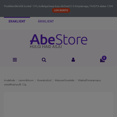
Püsikliendile kõik tooted -15%, kulleriga kaup koju üle Eesti 2-3 tööpäevaga, TASUTA alates 129€
LOO KONTO
ERAKLIENT
ÄRIKLIENT
HULGI HÄID ASJU
0
Avalehele
Lemmikloom
Koeratoidud
Maiused koertele
Vitakraft koeramaius
veiselihast pulk 12g