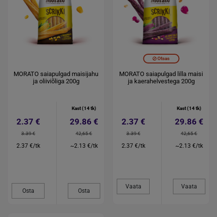
Otsas
MORATO saiapulgad maisijahu
MORATO saiapulgad lilla maisi
ja oliiviõliga 200g
ja kaerahelvestega 200g
Kast (14 tk)
Kast (14 tk)
2.37 €
29.86 €
2.37 €
29.86 €
3.39 €
42,65 €
3.39 €
42,65 €
2.37 €/tk
~2.13 €/tk
2.37 €/tk
~2.13 €/tk
Vaata
Vaata
Osta
Osta