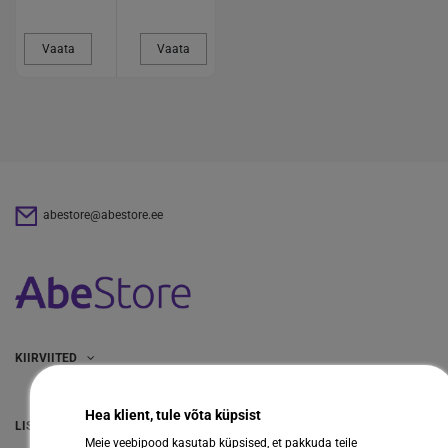
Vaata
Vaata
abestore@abestore.ee
KIIRVIITED
Hea klient, tule võta küpsist
LISAINFO
Meie veebipood kasutab küpsised, et pakkuda teile