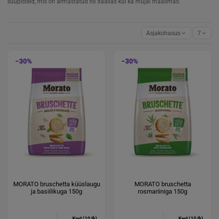
suupisteid, mis on armastatud nii Itaalias kui ka mujal maailmas.
Asjakohasus
7
−30%
−30%
MORATO bruschetta küüslaugu
MORATO bruschetta
ja basiilikuga 150g
rosmariiniga 150g
Kast (10 tk)
Kast (10 tk)