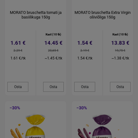
MORATO bruschetta tomati ja
MORATO bruschetta Extra Virgin
basiilikuga 150g
oliiviõliga 150g
Kast (10 tk)
Kast (10 tk)
1.61 €
14.45 €
1.54 €
13.83 €
2.29 €
20,65 €
2.19 €
19,75 €
1.61 €/tk
~1.45 €/tk
1.54 €/tk
~1.38 €/tk
Osta
Osta
Osta
Osta
−30%
−30%