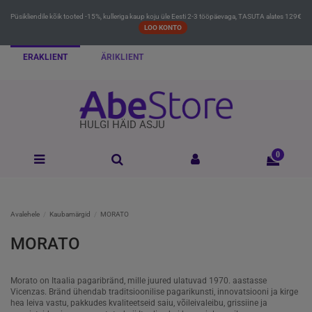
Püsikliendile kõik tooted -15%, kulleriga kaup koju üle Eesti 2-3 tööpäevaga, TASUTA alates 129€
LOO KONTO
ERAKLIENT
ÄRIKLIENT
HULGI HÄID ASJU
0
Avalehele
Kaubamärgid
MORATO
MORATO
Morato on Itaalia pagaribränd, mille juured ulatuvad 1970. aastasse
Vicenzas. Bränd ühendab traditsioonilise pagarikunsti, innovatsiooni ja kirge
hea leiva vastu, pakkudes kvaliteetseid saiu, võileivaleibu, grissiine ja