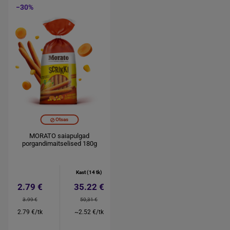
−30%
Otsas
MORATO saiapulgad
porgandimaitselised 180g
Kast (14 tk)
2.79 €
35.22 €
3.99 €
50,31 €
2.79 €/tk
~2.52 €/tk