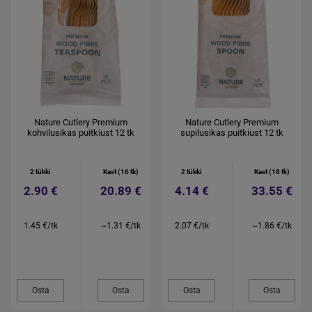
Nature Cutlery Premium
Nature Cutlery Premium
kohvilusikas puitkiust 12 tk
supilusikas puitkiust 12 tk
2 tükki
Kast (16 tk)
2 tükki
Kast (18 tk)
2.90 €
20.89 €
4.14 €
33.55 €
1.45 €/tk
~1.31 €/tk
2.07 €/tk
~1.86 €/tk
Osta
Osta
Osta
Osta