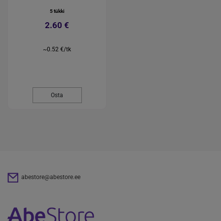
5 tükki
2.60 €
~0.52 €/tk
Osta
abestore@abestore.ee