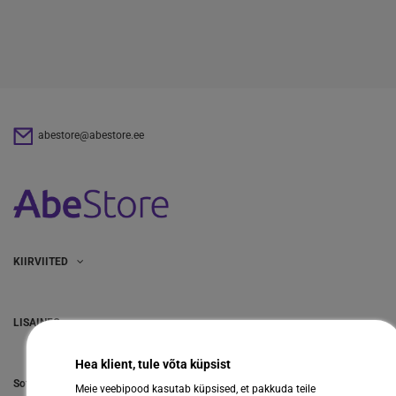
abestore@abestore.ee
KIIRVIITED
LISAINFO
Hea klient, tule võta küpsist
Sotsiaalmeedia
Meie veebipood kasutab küpsised, et pakkuda teile