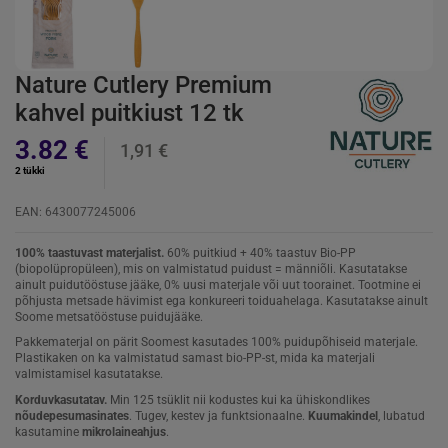
Nature Cutlery Premium
kahvel puitkiust 12 tk
3.82 €
1,91 €
2 tükki
EAN: 6430077245006
100% taastuvast materjalist.
60% puitkiud + 40% taastuv Bio-PP
(biopolüpropüleen), mis on valmistatud puidust = männiõli. Kasutatakse
ainult puidutööstuse jääke, 0% uusi materjale või uut toorainet. Tootmine ei
põhjusta metsade hävimist ega konkureeri toiduahelaga. Kasutatakse ainult
Soome metsatööstuse puidujääke.
Pakkematerjal on pärit Soomest kasutades 100% puidupõhiseid materjale.
Plastikaken on ka valmistatud samast bio-PP-st, mida ka materjali
valmistamisel kasutatakse.
Korduvkasutatav.
Min 125 tsüklit nii kodustes kui ka ühiskondlikes
nõudepesumasinates
. Tugev, kestev ja funktsionaalne.
Kuumakindel
, lubatud
kasutamine
mikrolaineahjus
.