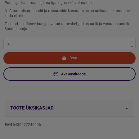
Puhas ja klaar maitse, ilma igasuguse kõrvalmaitseta.
NLC tootmisprotsessid ja ressursside kasutatavus on unikaalne – tooraine
kadu ei ole.
Testitud, sertifitseeritud ja avatud tarneahel, jätkusuutlik ja vastutustundlik
Soome tootja.
Osta
Ava kastitoode
TOOTE ÜKSIKASJAD
EAN
6430077245006