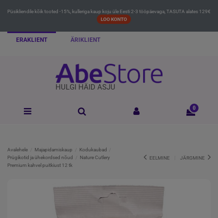
Püsikliendile kõik tooted -15%, kulleriga kaup koju üle Eesti 2-3 tööpäevaga, TASUTA alates 129€
LOO KONTO
ERAKLIENT
ÄRIKLIENT
HULGI HÄID ASJU
0
Avalehele
Majapidamiskaup
Kodukaubad
Prügikotid ja ühekordsed nõud
Nature Cutlery
EELMINE
JÄRGMINE
Premium kahvel puitkiust 12 tk