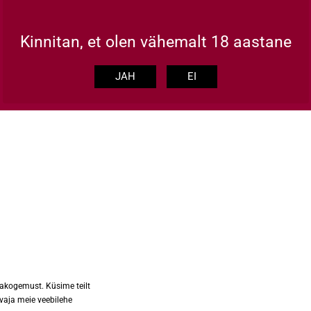
Kinnitan, et olen vähemalt 18 aastane
JAH
EI
abestore@abestore.ee
LISAINFO
Kuidas tellida
id
Meist
Tule ärikliendiks
Müügitingimused
d
Privaatsustingimused
mont
Kuhu viia vanad patareid ja ele
jakogemust. Küsime teilt
 vaja meie veebilehe