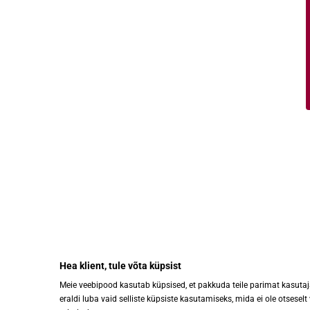
KIIRVIITED
Abestock AS
Tooted
Registrikood: 10344545
Kaubamärg
KMKR nr: EE100109649
Uudised
Mustjuure 9, Tallinn 10618
Brändipoed
Kampaania
Garantiire
Hea klient, tule võta küpsist
Meie veebipood kasutab küpsised, et pakkuda teile parimat kasuta
eraldi luba vaid selliste küpsiste kasutamiseks, mida ei ole otseselt