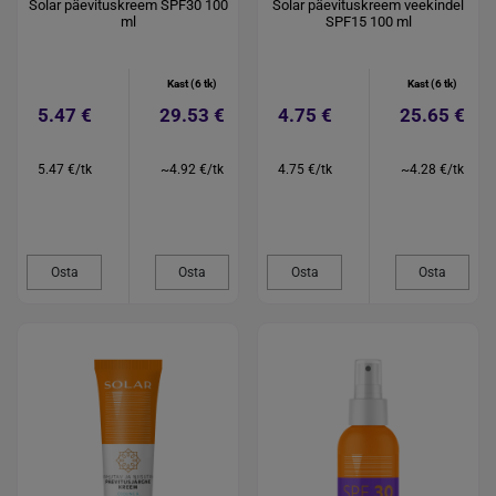
Solar päevituskreem SPF30 100
Solar päevituskreem veekindel
ml
SPF15 100 ml
Kast (6 tk)
Kast (6 tk)
5.47 €
29.53 €
4.75 €
25.65 €
5.47 €/tk
~4.92 €/tk
4.75 €/tk
~4.28 €/tk
Osta
Osta
Osta
Osta