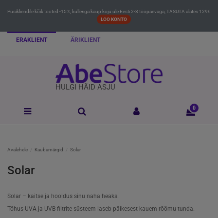
Püsikliendile kõik tooted -15%, kulleriga kaup koju üle Eesti 2-3 tööpäevaga, TASUTA alates 129€
LOO KONTO
ERAKLIENT
ÄRIKLIENT
HULGI HÄID ASJU
0
Avalehele
Kaubamärgid
Solar
Solar
Solar – kaitse ja hooldus sinu naha heaks.
Tõhus UVA ja UVB filtrite süsteem laseb päikesest kauem rõõmu tunda.