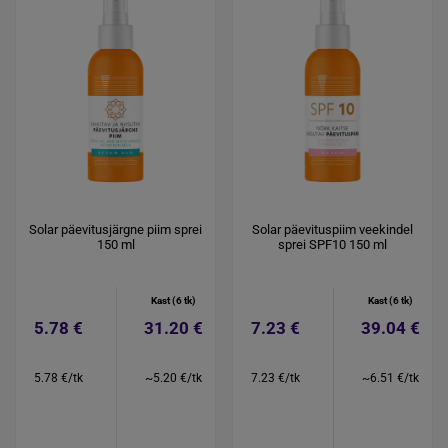
Solar päevitusjärgne piim sprei
Solar päevituspiim veekindel
150 ml
sprei SPF10 150 ml
Kast (6 tk)
Kast (6 tk)
5.78 €
31.20 €
7.23 €
39.04 €
5.78 €/tk
~5.20 €/tk
7.23 €/tk
~6.51 €/tk