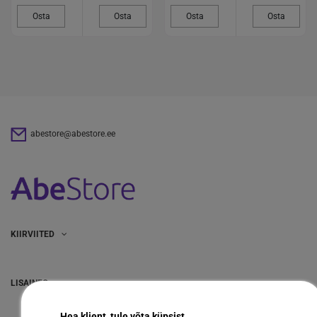
Osta
Osta
Osta
Osta
abestore@abestore.ee
KIIRVIITED
LISAINFO
Hea klient, tule võta küpsist