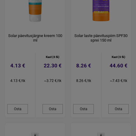
Solar päevitusjärgne kreem 100
Solar laste päevituspiim SPF30
ml
sprei 150 ml
Kast (6 tk)
Kast (6 tk)
4.13 €
22.30 €
8.26 €
44.60 €
4.13 €/tk
~3.72 €/tk
8.26 €/tk
~7.43 €/tk
Osta
Osta
Osta
Osta