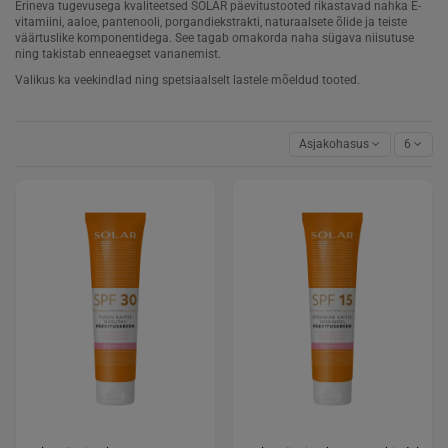
Erineva tugevusega kvaliteetsed SOLAR päevitustooted rikastavad nahka E-
vitamiini, aaloe, pantenooli, porgandiekstrakti, naturaalsete õlide ja teiste
väärtuslike komponentidega. See tagab omakorda naha sügava niisutuse
ning takistab enneaegset vananemist.
Valikus ka veekindlad ning spetsiaalselt lastele mõeldud tooted.
Asjakohasus
6