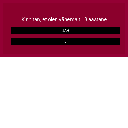
Püsikliendile kõik tooted -15%, kulleriga kaup koju üle Eesti 2-3 tööpäevaga, TASUTA alates 129€
LOO KONTO
Kinnitan, et olen vähemalt 18 aastane
ERAKLIENT
ÄRIKLIENT
JAH
EI
HULGI HÄID ASJU
0
Avalehele
Kaubamärgid
Masottina
Masottina
Masottina on kolmandat põlvkonda perekonna juhtimise all olev veinimaja,
kus valmistatakse kvaliteetset vahuveini.
Veinimaja asub Conegliano piirkonnas Venetos, mis on tähtsamaid piirkondi,