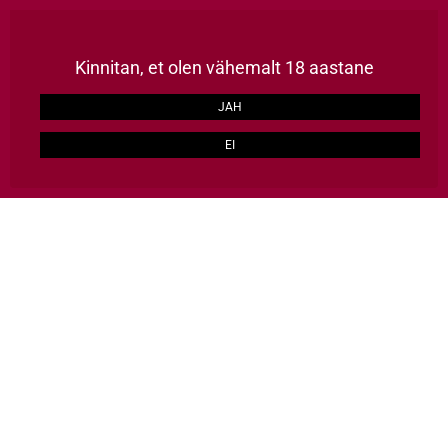
Püsikliendile kõik tooted -15%, kulleriga kaup koju üle Eesti 2-3 tööpäevaga, TASUTA alates 129€
LOO KONTO
Kinnitan, et olen vähemalt 18 aastane
ERAKLIENT
ÄRIKLIENT
JAH
EI
HULGI HÄID ASJU
0
Avalehele
Kaubamärgid
CALECARA
CALECARA
Calecara veinid tulevad Lõuna-Itaaliast Puglia piirkonnast, kus on palju
päikest ja soojust, tänu sellele on sealsed veinid ka küllaltki maitserohked,
puuviljased ja marjased.