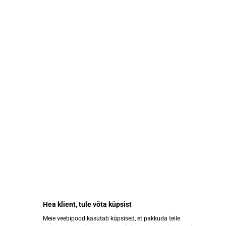
abestore@abestore.ee
KIIRVIITED
LISAINFO
Hea klient, tule võta küpsist
Sotsiaalmeedia
Meie veebipood kasutab küpsised, et pakkuda teile