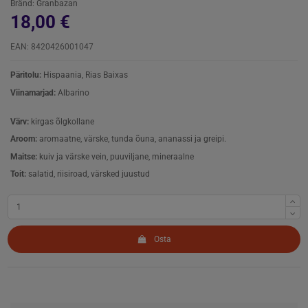
Bränd:
Granbazan
18,00 €
EAN: 8420426001047
Päritolu:
Hispaania, Rias Baixas
Viinamarjad:
Albarino
Värv:
kirgas õlgkollane
Aroom:
aromaatne, värske, tunda õuna, ananassi ja greipi.
Maitse:
kuiv ja värske vein, puuviljane, mineraalne
Toit:
salatid, riisiroad, värsked juustud
Osta