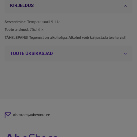
KIRJELDUS
Serveerimine:
Temperatuuril 9-11c
Toote andmed:
75cl, 6tk
TÄHELEPANU! Tegemist on alkoholiga. Alkohol võib kahjustada teie tervist!
TOOTE ÜKSIKASJAD
abestore@abestore.ee