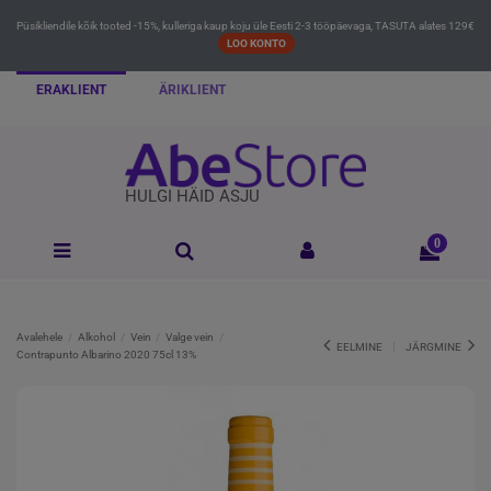
Püsikliendile kõik tooted -15%, kulleriga kaup koju üle Eesti 2-3 tööpäevaga, TASUTA alates 129€
LOO KONTO
ERAKLIENT
ÄRIKLIENT
HULGI HÄID ASJU
0
Avalehele
Alkohol
Vein
Valge vein
EELMINE
JÄRGMINE
Contrapunto Albarino 2020 75cl 13%