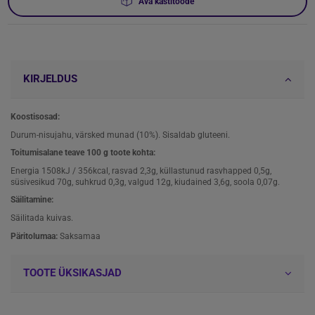
Ava kastitoode
KIRJELDUS
Koostisosad:
Durum-nisujahu, värsked munad (10%). Sisaldab gluteeni.
Toitumisalane teave 100 g toote kohta:
Energia 1508kJ / 356kcal, rasvad 2,3g, küllastunud rasvhapped 0,5g,
süsivesikud 70g, suhkrud 0,3g, valgud 12g, kiudained 3,6g, soola 0,07g.
Säilitamine:
Säilitada kuivas.
Päritolumaa:
Saksamaa
TOOTE ÜKSIKASJAD