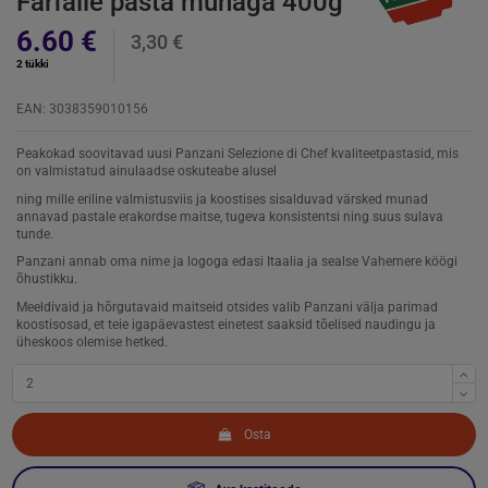
Farfalle pasta munaga 400g
6.60 €
3,30 €
2 tükki
EAN: 3038359010156
Peakokad soovitavad uusi Panzani Selezione di Chef kvaliteetpastasid, mis
on valmistatud ainulaadse oskuteabe alusel
ning mille eriline valmistusviis ja koostises sisalduvad värsked munad
annavad pastale erakordse maitse, tugeva konsistentsi ning suus sulava
tunde.
Panzani annab oma nime ja logoga edasi Itaalia ja sealse Vahemere köögi
õhustikku.
Meeldivaid ja hõrgutavaid maitseid otsides valib Panzani välja parimad
koostisosad, et teie igapäevastest einetest saaksid tõelised naudingu ja
üheskoos olemise hetked.
Osta