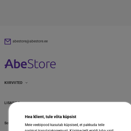
abestore@abestore.ee
KIIRVIITED
LISAINFO
Hea klient, tule võta küpsist
Sotsiaalmeedia
Meie veebipood kasutab küpsised, et pakkuda teile
parimat kasutajakogemust. Küsime teilt eraldi luba vaid