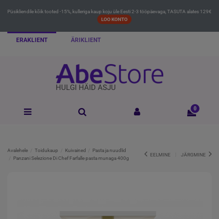
Püsikliendile kõik tooted -15%, kulleriga kaup koju üle Eesti 2-3 tööpäevaga, TASUTA alates 129€
LOO KONTO
ERAKLIENT
ÄRIKLIENT
HULGI HÄID ASJU
0
Avalehele
Toidukaup
Kuivained
Pasta ja nuudlid
EELMINE
JÄRGMINE
Panzani Selezione Di Chef Farfalle pasta munaga 400g