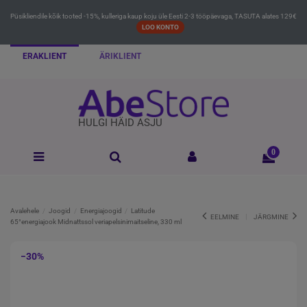
Püsikliendile kõik tooted -15%, kulleriga kaup koju üle Eesti 2-3 tööpäevaga, TASUTA alates 129€
LOO KONTO
ERAKLIENT
ÄRIKLIENT
HULGI HÄID ASJU
0
Avalehele
Joogid
Energiajoogid
Latitude
EELMINE
JÄRGMINE
65°energiajook Midnattssol veriapelsinimaitseline, 330 ml
−30%