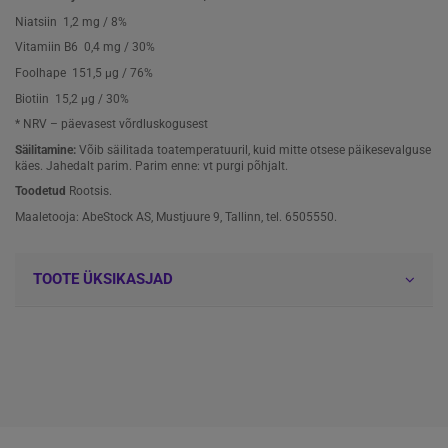
Niatsiin
1,2 mg / 8%
Vitamiin B6
0,4 mg / 30%
Foolhape
151,5 μg / 76%
Biotiin
15,2 μg / 30%
* NRV – päevasest võrdluskogusest
Säilitamine:
Võib säilitada toatemperatuuril, kuid mitte otsese päikesevalguse
käes. Jahedalt parim. Parim enne: vt purgi põhjalt.
Toodetud
Rootsis.
Maaletooja: AbeStock AS, Mustjuure 9, Tallinn, tel. 6505550.
TOOTE ÜKSIKASJAD