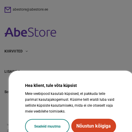
abestore@abestore.ee
KIIRVIITED
LISAINFO
Hea klient, tule võta küpsist
Sotsiaalmeedia
Meie veebipood kasutab küpsised, et pakkuda teile
parimat kasutajakogemust. Küsime teilt eraldi luba vaid
selliste küpsiste kasutamiseks, mida ei ole otseselt vaja
meie veebilehe toimiseks.
Nõustun kõigiga
Seadeid muutma