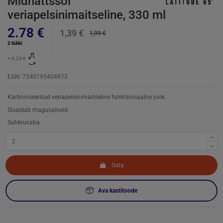
Midnattssol
veriapelsinimaitseline, 330 ml
2.78 €
1,39 €
1,99 €
2 tükki
+ 0.20 €
EAN: 7340195404973
Karboniseeritud veriapelsinimaitseline funktsionaalne jook.
Sisaldab magusaineid.
Suhkruvaba.
Osta
Ava kastitoode