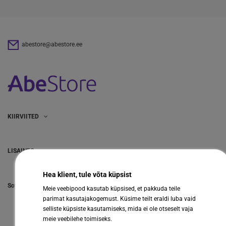
abestore@abestore.ee
KIIRVIITED
LISAINFO
Hea klient, tule võta küpsist
Sotsiaalmeedia
Meie veebipood kasutab küpsised, et pakkuda teile
parimat kasutajakogemust. Küsime teilt eraldi luba vaid
selliste küpsiste kasutamiseks, mida ei ole otseselt vaja
meie veebilehe toimiseks.