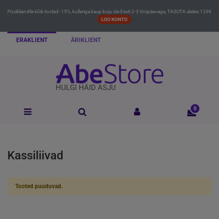
Püsikliendile kõik tooted -15%, kulleriga kaup koju üle Eesti 2-3 tööpäevaga, TASUTA alates 129€
LOO KONTO
ERAKLIENT
ÄRIKLIENT
HULGI HÄID ASJU
0
Kassiliivad
Tooted puuduvad.