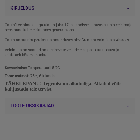
KIRJELDUS
Cattin`i veinimaja lugu ulatub juba 17. sajandisse, tänaseks juhib veinimaja
perekonna kaheteiskümnes generatsioon.
Cattin on suurim perekonna omanduses olev Cremant valmistaja Alsaces.
Veinimaja on saanud oma erinevate veinide eest palju tunnustust ja
kriitikutelt kõrgeid punkte.
Serveerimine:
Temperatuuril 5-7C
Toote andmed:
75cl, 6tk kastis
TÄHELEPANU! Tegemist on alkoholiga. Alkohol võib
kahjustada teie tervist.
TOOTE ÜKSIKASJAD