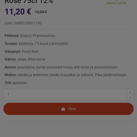
Rose 75cl 12%
11,20 €
16,00 €
EAN: 3488330001190
Piirkond:
Alsace, Prantsusmaa
Tootest:
käsikorje, 15 kuud pärmisettel
Viinamari:
Pinot Noir
Värvus:
selge, lõhe roosa
Aroom:
puuviljane, tunda punaseid marju eriti kirssi ja punastsõstart
Maitse:
värske ja kreemine, tunda maasikat ja sidrunit. Pika järelmaitsega.
Toit:
aperatiiv
Osta