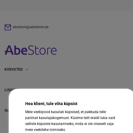
abestore@abestore.ee
KIIRVIITED
LISAINFO
Hea klient, tule võta küpsist
Sotsiaalmeedia
Meie veebipood kasutab küpsised, et pakkuda teile
parimat kasutajakogemust. Küsime teilt eraldi luba vaid
selliste küpsiste kasutamiseks, mida ei ole otseselt vaja
meie veebilehe toimiseks.