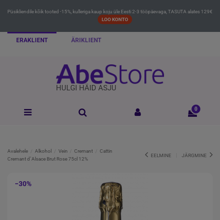
Püsikliendile kõik tooted -15%, kulleriga kaup koju üle Eesti 2-3 tööpäevaga, TASUTA alates 129€
LOO KONTO
ERAKLIENT
ÄRIKLIENT
HULGI HÄID ASJU
0
Avalehele
Alkohol
Vein
Cremant
Cattin
EELMINE
JÄRGMINE
Cremant d`Alsace Brut Rose 75cl 12%
−30%