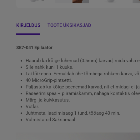
KIRJELDUS
TOOTE ÜKSIKASJAD
SE7-041 Epilaator
Haarab ka kõige lühemad (0.5mm) karvad, mida vaha e
Sile nahk kuni 1 kuuks.
Lai lõikepea. Eemaldab ühe tõmbega rohkem karvu, võr
40 MicroGrip-pintsetti.
Paljastab ka kõige peenemad karvad, nii et midagi ei jä
Raseerimispea + piiramiskamm, nahaga kontaktis olev t
Märg- ja kuivkasutus.
Vutlar.
Juhtmeta, laadimisaeg 1 tund, tööaeg 40 min.
Valmistatud Saksamaal.