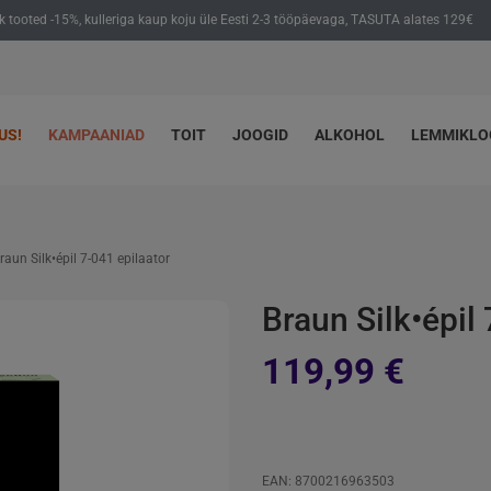
ik tooted -15%, kulleriga kaup koju üle Eesti 2-3 tööpäevaga, TASUTA alates 129€
US!
KAMPAANIAD
TOIT
JOOGID
ALKOHOL
LEMMIKL
raun Silk•épil 7-041 epilaator
Braun Silk•épil
119,99 €
EAN: 8700216963503