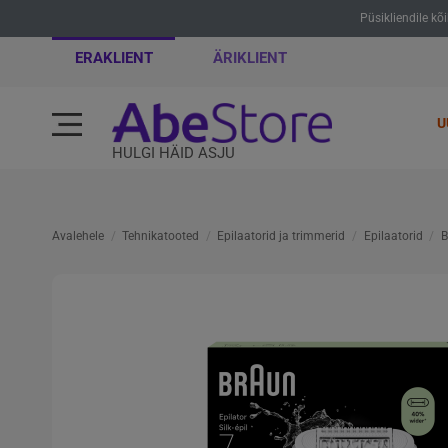
Püsikliendile kõ
ERAKLIENT
ÄRIKLIENT
U
HULGI HÄID ASJU
Avalehele
Tehnikatooted
Epilaatorid ja trimmerid
Epilaatorid
B