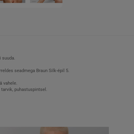
i suuda.
reldes seadmega Braun Silk-épil 5.
ä vahele.
arvik, puhastuspintsel.