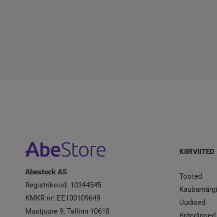
KIIRVIITED
Abestock AS
Tooted
Registrikood: 10344545
Kaubamärg
KMKR nr: EE100109649
Uudised
Mustjuure 9, Tallinn 10618
Brändipoed