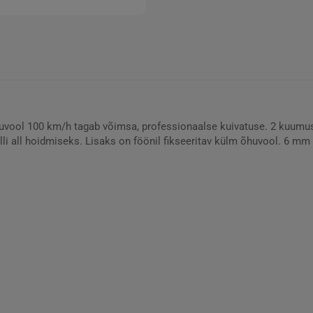
huvool 100 km/h tagab võimsa, professionaalse kuivatuse. 2 kuumus
i all hoidmiseks. Lisaks on föönil fikseeritav külm õhuvool. 6 mm 