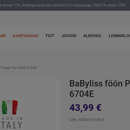
ik tooted -15%, kulleriga kaup koju üle Eesti 2-3 tööpäevaga, TASUTA alates 129€
US!
KAMPAANIAD
TOIT
JOOGID
ALKOHOL
LEMMIKL
n Power Pro 2000 6704E
BaByliss föön 
6704E
43,99 €
EAN: 3030050154825