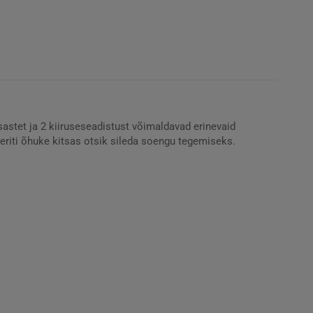
astet ja 2 kiiruseseadistust võimaldavad erinevaid
eriti õhuke kitsas otsik sileda soengu tegemiseks.