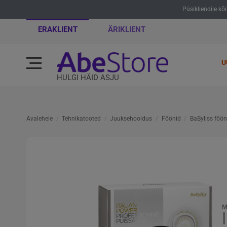
Püsikliendile kõ
ERAKLIENT
ÄRIKLIENT
U
HULGI HÄID ASJU
Avalehele
Tehnikatooted
Juuksehooldus
Föönid
BaByliss föö