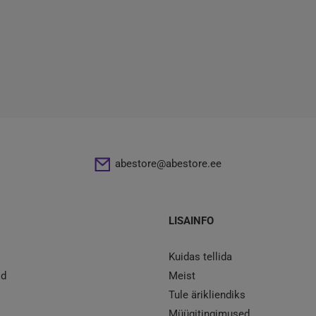
abestore@abestore.ee
LISAINFO
Kuidas tellida
id
Meist
Tule ärikliendiks
Müügitingimused