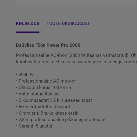
KIRJELDUS
TOOTE ÜKSIKASJAD
BaByliss Föön Power Pro 2000
Professionaalne AC-föön (2000 W, Itaalias valmistatud). Õ
kombinatsioone täielikuks kuivatamiseks ja soengu kontroll
• 2000 W
• Professionaalne AC-mootor
• Õhuvoolu kiirus 100 km/h
• Valmistatud Itaalias
• 2 kuumusastet / 2 kiiruseseadistust
• Fikseeritav külm õhuvool
• 6 mm eriti õhuke kitsas otsik
• 2,8 m professionaalse pikkusega toitejuhe
• Garantii 5 aastat