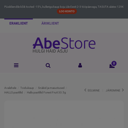
Püsikliendile kõik tooted -15%, kulleriga kaup koju üle Eesti 2-3 tööpäevaga, TASUTA alates 129€
LOO KONTO
ERAKLIENT
ÄRIKLIENT
HULGI HÄID ASJU
0
Avalehele
Toidukaup
Snäkid ja maiustused
EELMINE
JÄRGMINE
HALLS pastillid
Halls pastillid Forest Fruit 33.5g