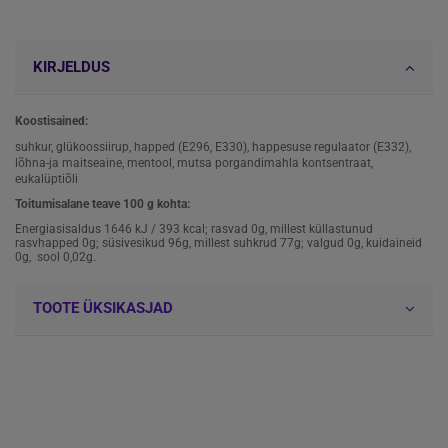
KIRJELDUS
Koostisained:
suhkur, glükoossiirup, happed (E296, E330), happesuse regulaator (E332),
lõhna-ja maitseaine, mentool, mutsa porgandimahla kontsentraat,
eukalüptiõli
Toitumisalane teave 100 g kohta:
Energiasisaldus 1646 kJ / 393 kcal; rasvad 0g, millest küllastunud
rasvhapped 0g; süsivesikud 96g, millest suhkrud 77g; valgud 0g, kuidaineid
0g, sool 0,02g.
TOOTE ÜKSIKASJAD