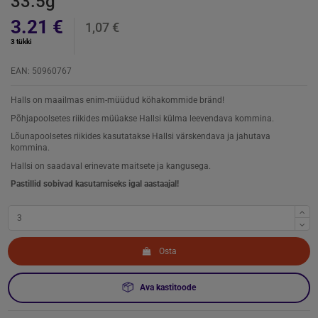
33.5g
3.21 €
1,07 €
3 tükki
EAN: 50960767
Halls on maailmas enim-müüdud köhakommide bränd!
Põhjapoolsetes riikides müüakse Hallsi külma leevendava kommina.
Lõunapoolsetes riikides kasutatakse Hallsi värskendava ja jahutava
kommina.
Hallsi on saadaval erinevate maitsete ja kangusega.
Pastillid sobivad kasutamiseks igal aastaajal!
Osta
Ava kastitoode