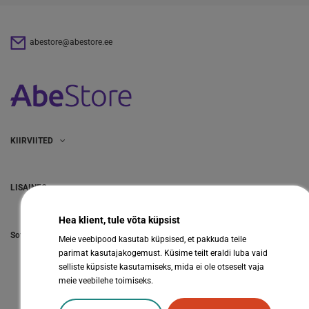
abestore@abestore.ee
KIIRVIITED
LISAINFO
Hea klient, tule võta küpsist
Sotsiaalmeedia
Meie veebipood kasutab küpsised, et pakkuda teile
parimat kasutajakogemust. Küsime teilt eraldi luba vaid
selliste küpsiste kasutamiseks, mida ei ole otseselt vaja
meie veebilehe toimiseks.