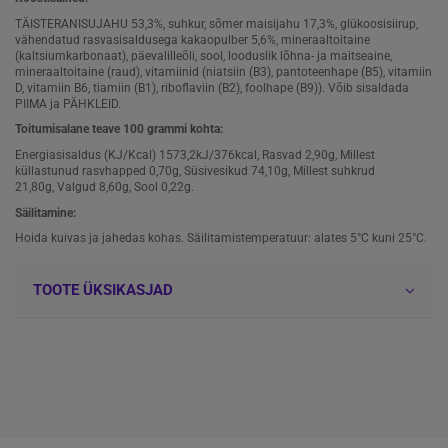
TÄISTERANISUJAHU 53,3%, suhkur, sõmer maisijahu 17,3%, glükoosisiirup,
vähendatud rasvasisaldusega kakaopulber 5,6%, mineraaltoitaine
(kaltsiumkarbonaat), päevalilleõli, sool, looduslik lõhna- ja maitseaine,
mineraaltoitaine (raud), vitamiinid (niatsiin (B3), pantoteenhape (B5), vitamiin
D, vitamiin B6, tiamiin (B1), riboflaviin (B2), foolhape (B9)). Võib sisaldada
PIIMA ja PÄHKLEID.
Toitumisalane teave 100 grammi kohta:
Energiasisaldus (KJ/Kcal) 1573,2kJ/376kcal, Rasvad 2,90g, Millest
küllastunud rasvhapped 0,70g, Süsivesikud 74,10g, Millest suhkrud
21,80g, Valgud 8,60g, Sool 0,22g.
Säilitamine:
Hoida kuivas ja jahedas kohas. Säilitamistemperatuur: alates 5°C kuni 25°C.
TOOTE ÜKSIKASJAD