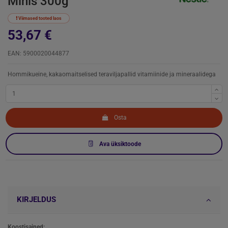
Minis 300g
Viimased tooted laos
53,67 €
EAN: 5900020044877
Hommikueine, kakaomaitselised teraviljapallid vitamiinide ja mineraalidega
Osta
Ava üksiktoode
KIRJELDUS
Koostisained: