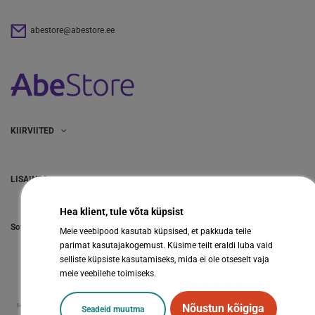
abestore@abestore.ee
KIIRVIITED
LISAINFO
Hea klient, tule võta küpsist
Sotsiaalmeedia
Meie veebipood kasutab küpsised, et pakkuda teile
parimat kasutajakogemust. Küsime teilt eraldi luba vaid
selliste küpsiste kasutamiseks, mida ei ole otseselt vaja
meie veebilehe toimiseks.
Nõustun kõigiga
Seadeid muutma