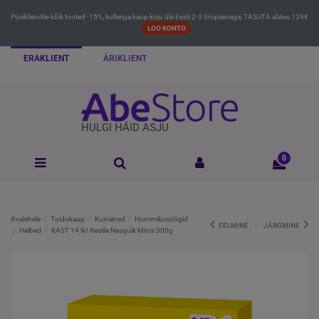
Püsikliendile kõik tooted -15%, kulleriga kaup koju üle Eesti 2-3 tööpäevaga, TASUTA alates 129€
LOO KONTO
ERAKLIENT
ÄRIKLIENT
HULGI HÄID ASJU
0
Avalehele
Toidukaup
Kuivained
Hommikusöögid
EELMINE
JÄRGMINE
Helbed
KAST 14 tk! Nestle Nesquik Minis 300g