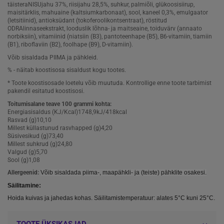
täisteraNISUjahu 37%, riisijahu 28,5%, suhkur, palmiõli, glükoosisiirup,
maisitärklis, mahuaine (kaltsiumkarbonaat), sool, kaneel 0,3%, emulgaator
(letsitiinid), antioksüdant (tokoferoolikontsentraat), röstitud
ODRAlinnaseekstrakt, looduslik lõhna- ja maitseaine, toiduvärv (annaato
norbiksiin), vitamiinid (niatsiin (B3), pantoteenhape (B5), B6-vitamiin, tiamiin
(B1), riboflaviin (B2), foolhape (B9), D-vitamiin).
Võib sisaldada PIIMA ja pähkleid.
% - näitab koostisosa sisaldust kogu tootes.
* Toote koostisosade loetelu võib muutuda. Kontrollige enne toote tarbimist
pakendil esitatud koostisosi.
Toitumisalane teave 100 grammi kohta:
Energiasisaldus (KJ/Kcal)1748,9kJ/418kcal
Rasvad (g)10,10
Millest küllastunud rasvhapped (g)4,20
Süsivesikud (g)73,40
Millest suhkrud (g)24,80
Valgud (g)5,70
Sool (g)1,08
Allergeenid:
Võib sisaldada piima-, maapähkli- ja (teiste) pähklite osakesi.
Säilitamine:
Hoida kuivas ja jahedas kohas. Säilitamistemperatuur: alates 5°C kuni 25°C.