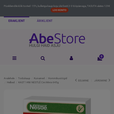
Püsikliendile kõik tooted -15%, kulleriga kaup koju üle Eesti 2-3 tööpäevaga, TASUTA alates 129€
LOO KONTO
ERAKLIENT
ÄRIKLIENT
HULGI HÄID ASJU
0
Avalehele
Toidukaup
Kuivained
Hommikusöögid
EELMINE
JÄRGMINE
Helbed
KAST 14tk! NESTLÉ Cini Minis 645g