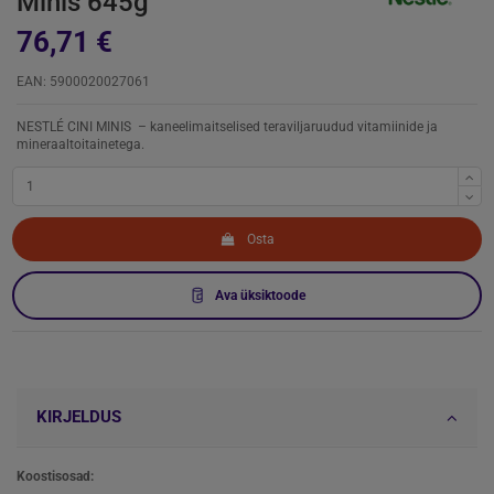
Minis 645g
76,71 €
EAN: 5900020027061
NESTLÉ CINI MINIS – kaneelimaitselised teraviljaruudud vitamiinide ja
mineraaltoitainetega.
Osta
Ava üksiktoode
KIRJELDUS
Koostisosad: