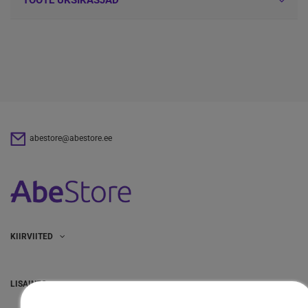
TOOTE ÜKSIKASJAD
abestore@abestore.ee
KIIRVIITED
LISAINFO