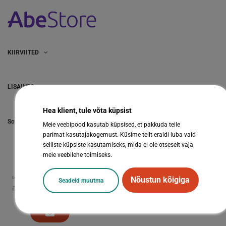
KIIRVIITED
LISAINFO
Hea klient, tule võta küpsist
Sotsiaalmeedia
Meie veebipood kasutab küpsised, et pakkuda teile
parimat kasutajakogemust. Küsime teilt eraldi luba vaid
selliste küpsiste kasutamiseks, mida ei ole otseselt vaja
meie veebilehe toimiseks.
Nõustun kõigiga
Seadeid muutma