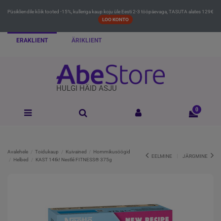
Püsikliendile kõik tooted -15%, kulleriga kaup koju üle Eesti 2-3 tööpäevaga, TASUTA alates 129€
LOO KONTO
ERAKLIENT
ÄRIKLIENT
HULGI HÄID ASJU
0
Avalehele
Toidukaup
Kuivained
Hommikusöögid
EELMINE
JÄRGMINE
Helbed
KAST 14tk! Nestlé FITNESS® 375g