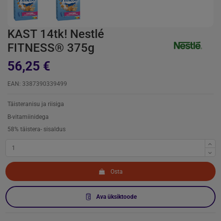
KAST 14tk! Nestlé
FITNESS® 375g
56,25 €
EAN: 3387390339499
Täisteranisu ja riisiga
B-vitamiinidega
58% täistera- sisaldus
Osta
Ava üksiktoode