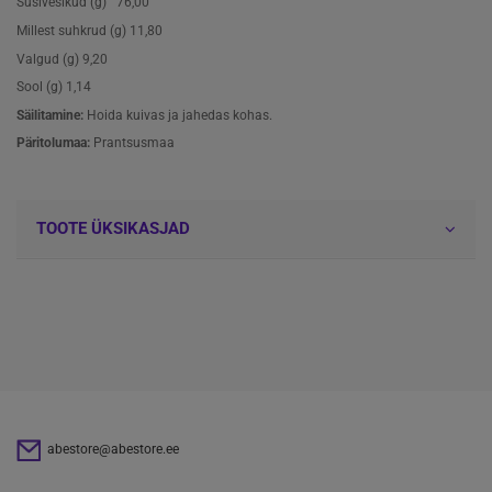
Süsivesikud (g) 76,00
Millest suhkrud (g) 11,80
Valgud (g) 9,20
Sool (g) 1,14
Säilitamine:
Hoida kuivas ja jahedas kohas.
Päritolumaa:
Prantsusmaa
TOOTE ÜKSIKASJAD
abestore@abestore.ee