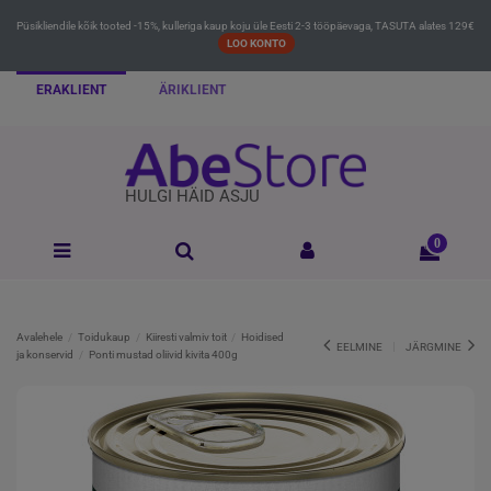
Püsikliendile kõik tooted -15%, kulleriga kaup koju üle Eesti 2-3 tööpäevaga, TASUTA alates 129€
LOO KONTO
ERAKLIENT
ÄRIKLIENT
HULGI HÄID ASJU
0
Avalehele
Toidukaup
Kiiresti valmiv toit
Hoidised
EELMINE
JÄRGMINE
ja konservid
Ponti mustad oliivid kivita 400g