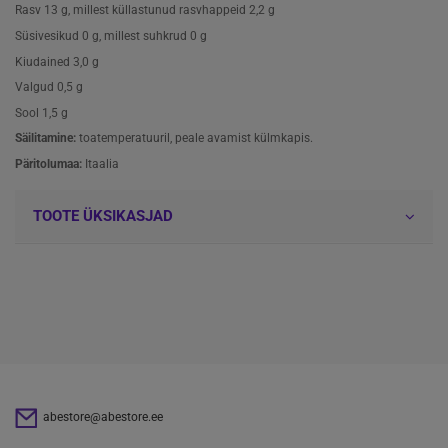
Rasv 13 g, millest küllastunud rasvhappeid 2,2 g
Süsivesikud 0 g, millest suhkrud 0 g
Kiudained 3,0 g
Valgud 0,5 g
Sool 1,5 g
Säilitamine:
toatemperatuuril, peale avamist külmkapis.
Päritolumaa:
Itaalia
TOOTE ÜKSIKASJAD
abestore@abestore.ee