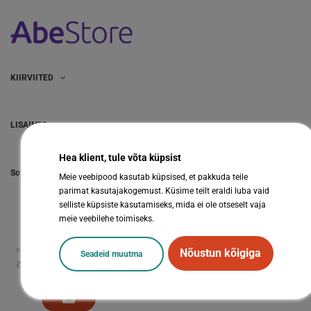
KIIRVIITED
LISAINFO
Hea klient, tule võta küpsist
Sotsiaalmeedia
Meie veebipood kasutab küpsised, et pakkuda teile
parimat kasutajakogemust. Küsime teilt eraldi luba vaid
selliste küpsiste kasutamiseks, mida ei ole otseselt vaja
meie veebilehe toimiseks.
Nõustun kõigiga
Seadeid muutma