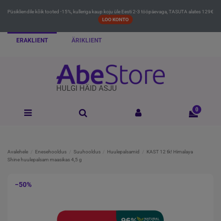
Püsikliendile kõik tooted -15%, kulleriga kaup koju üle Eesti 2-3 tööpäevaga, TASUTA alates 129€
LOO KONTO
ERAKLIENT
ÄRIKLIENT
HULGI HÄID ASJU
0
Avalehele
Enesehooldus
Suuhooldus
Huulepalsamid
KAST 12 tk! Himalaya
Shine huulepalsam maasikas 4,5 g
−50%