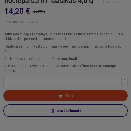
huulepalsam maasikas 4,5 g
14,20 €
28,39 €
EAN: 8901138827557
Taimsete õlidega Himalaya Shine maasika huulepalsamiga annab huultele
läikiva sära, pehmed ja elastsed huuled.
Huulepalsam on rikastatud maasikaseemneõliga, mis niisutab ja hooldab
huuli.
Aprikoosiseemneõli rahustab lõhenenud huuli.
See pakub kauakestvat niisutust ja kaitset, jättes õrna maasikatooniga
huuled.
Osta
Ava üksiktoode