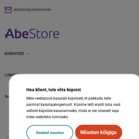
abestore@abestore.ee
KIIRVIITED
LISAINFO
Hea klient, tule võta küpsist
Sotsiaalmeedia
Meie veebipood kasutab küpsised, et pakkuda teile
parimat kasutajakogemust. Küsime teilt eraldi luba vaid
selliste küpsiste kasutamiseks, mida ei ole otseselt vaja
meie veebilehe toimiseks.
Nõustun kõigiga
Seadeid muutma