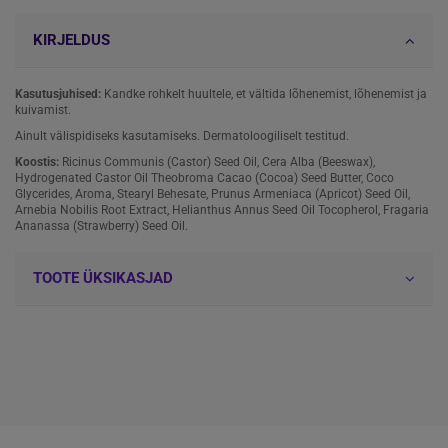
KIRJELDUS
Kasutusjuhised:
Kandke rohkelt huultele, et vältida lõhenemist, lõhenemist ja
kuivamist.
Ainult välispidiseks kasutamiseks. Dermatoloogiliselt testitud.
Koostis:
Ricinus Communis (Castor) Seed Oil, Cera Alba (Beeswax),
Hydrogenated Castor Oil Theobroma Cacao (Cocoa) Seed Butter, Coco
Glycerides, Aroma, Stearyl Behesate, Prunus Armeniaca (Apricot) Seed Oil,
Arnebia Nobilis Root Extract, Helianthus Annus Seed Oil Tocopherol, Fragaria
Ananassa (Strawberry) Seed Oil.
TOOTE ÜKSIKASJAD