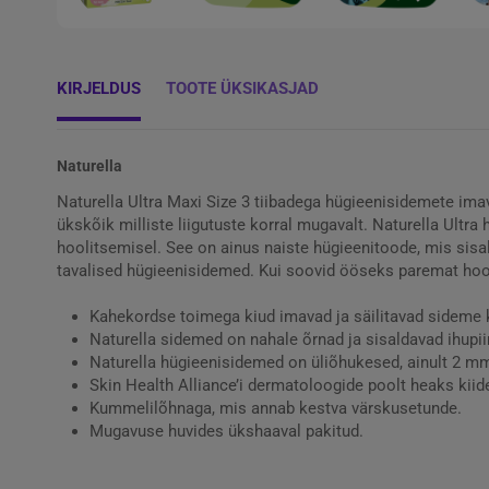
KIRJELDUS
TOOTE ÜKSIKASJAD
Naturella
Naturella Ultra Maxi Size 3 tiibadega hügieenisidemete ima
ükskõik milliste liigutuste korral mugavalt. Naturella Ul
hoolitsemisel. See on ainus naiste hügieenitoode, mis sisa
tavalised hügieenisidemed. Kui soovid ööseks paremat hool
Kahekordse toimega kiud imavad ja säilitavad sideme 
Naturella sidemed on nahale õrnad ja sisaldavad ihupii
Naturella hügieenisidemed on üliõhukesed, ainult 2 
Skin Health Alliance’i dermatoloogide poolt heaks kiid
Kummelilõhnaga, mis annab kestva värskusetunde.
Mugavuse huvides ükshaaval pakitud.