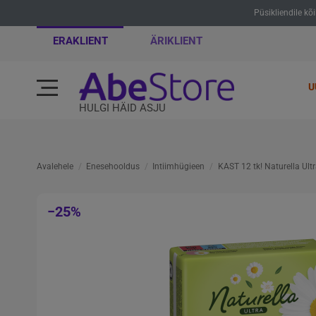
Püsikliendile kõ
ERAKLIENT
ÄRIKLIENT
U
HULGI HÄID ASJU
Avalehele
Enesehooldus
Intiimhügieen
KAST 12 tk! Naturella Ult
−25%