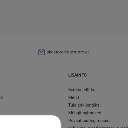
abestore@abestore.ee
LISAINFO
Kuidas tellida
id
Meist
Tule ärikliendiks
Müügitingimused
d
Privaatsustingimused