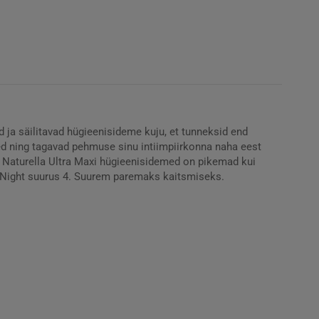
 ja säilitavad hügieenisideme kuju, et tunneksid end
ed ning tagavad pehmuse sinu intiimpiirkonna naha eest
e. Naturella Ultra Maxi hügieenisidemed on pikemad kui
a Night suurus 4. Suurem paremaks kaitsmiseks.