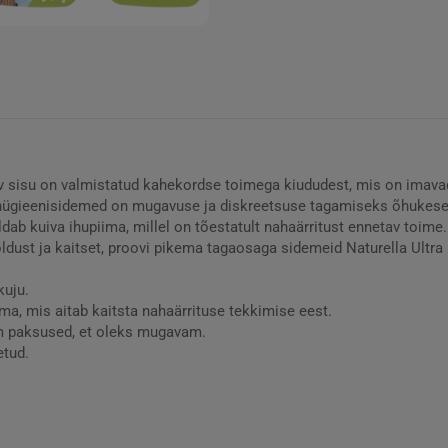
v sisu on valmistatud kahekordse toimega kiududest, mis on imavad
tra hügieenisidemed on mugavuse ja diskreetsuse tagamiseks õhukes
ldab kuiva ihupiima, millel on tõestatult nahaärritust ennetav toim
dust ja kaitset, proovi pikema tagaosaga sidemeid Naturella Ultr
kuju.
ma, mis aitab kaitsta nahaärrituse tekkimise eest.
mm paksused, et oleks mugavam.
etud.