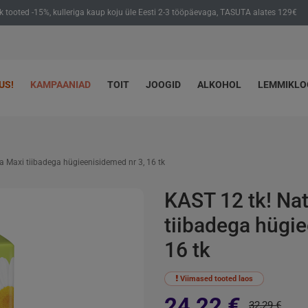
ik tooted -15%, kulleriga kaup koju üle Eesti 2-3 tööpäevaga, TASUTA alates 129€
US!
KAMPAANIAD
TOIT
JOOGID
ALKOHOL
LEMMIKL
ra Maxi tiibadega hügieenisidemed nr 3, 16 tk
KAST 12 tk! Nat
tiibadega hügie
16 tk
Viimased tooted laos
24,22 €
32,29 €