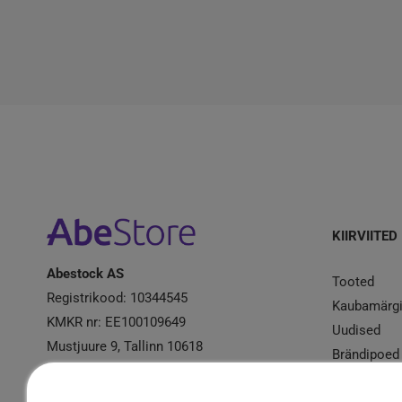
KIIRVIITED
Abestock AS
Tooted
Registrikood: 10344545
Kaubamärg
KMKR nr: EE100109649
Uudised
Mustjuure 9, Tallinn 10618
Brändipoed
Kampaania