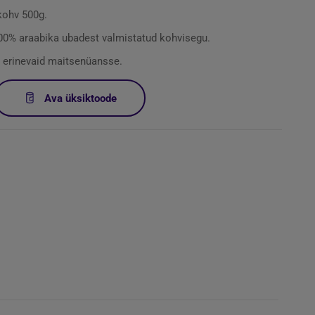
 kohv 500g.
 100% araabika ubadest valmistatud kohvisegu.
ju erinevaid maitsenüansse.
Ava üksiktoode