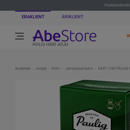
Püsikliendile kõ
ERAKLIENT
ÄRIKLIENT
U
HULGI HÄID ASJU
Avalehele
Joogid
Kohv
Jahvatatud kohvi
KAST 12tk! PAULIG Pr