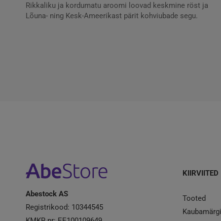
Rikkaliku ja kordumatu aroomi loovad keskmine röst ja
Lõuna- ning Kesk-Ameerikast pärit kohviubade segu.
KIIRVIITED
Abestock AS
Tooted
Registrikood: 10344545
Kaubamärg
KMKR nr: EE100109649