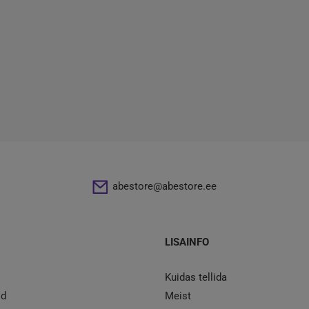
abestore@abestore.ee
LISAINFO
Kuidas tellida
id
Meist