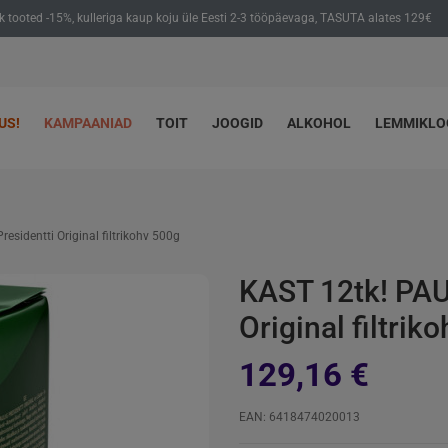
ik tooted -15%, kulleriga kaup koju üle Eesti 2-3 tööpäevaga, TASUTA alates 129€
US!
KAMPAANIAD
TOIT
JOOGID
ALKOHOL
LEMMIKL
esidentti Original filtrikohv 500g
KAST 12tk! PAU
Original filtrik
129,16 €
EAN: 6418474020013