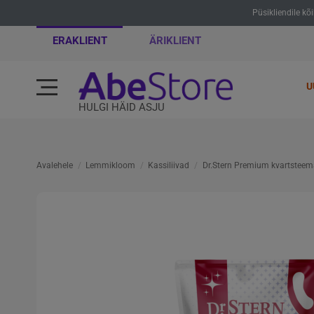
Püsikliendile kõ
ERAKLIENT
ÄRIKLIENT
U
HULGI HÄID ASJU
Avalehele
Lemmikloom
Kassiliivad
Dr.Stern Premium kvartsteem