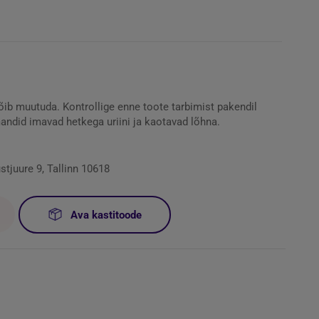
õib muutuda. Kontrollige enne toote tarbimist pakendil
andid imavad hetkega uriini ja kaotavad lõhna.
juure 9, Tallinn 10618
Ava kastitoode