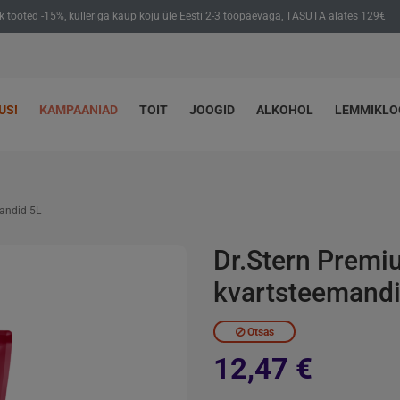
ik tooted -15%, kulleriga kaup koju üle Eesti 2-3 tööpäevaga, TASUTA alates 129€
US!
KAMPAANIAD
TOIT
JOOGID
ALKOHOL
LEMMIKL
andid 5L
Dr.Stern Prem
kvartsteemandi
Otsas
12,47 €