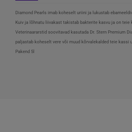
Diamond Pearls imab koheselt uriini ja lukustab ebameeldi
Kuiv ja lõhnatu liivakast takistab bakterite kasvu ja on teie
Veterinaararstid soovitavad kasutada Dr. Stern Premium Dia
paljastab koheselt vere või muud kõrvalekalded teie kassi ur
Pakend 5l