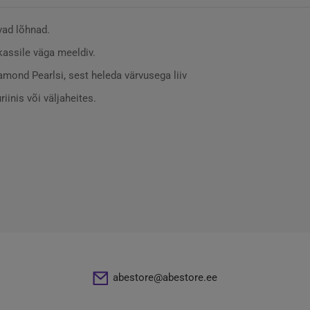
vad lõhnad.
 kassile väga meeldiv.
mond Pearlsi, sest heleda värvusega liiv
iinis või väljaheites.
abestore@abestore.ee