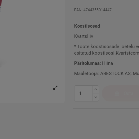
EAN: 4744355014447
Koostisosad
Kvartsliiv
* Toote koostisosade loetelu v
esitatud koostisosi.Kvartsteem
Päritolumaa:
Hiina
Maaletooja: ABESTOCK AS, Must
Osta