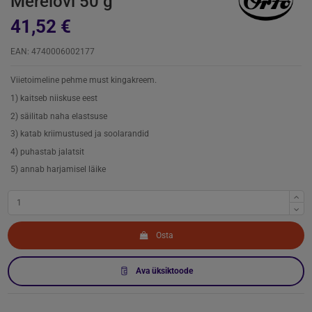
Merelõvi 50 g
41,52 €
EAN: 4740006002177
Viietoimeline pehme must kingakreem.
1) kaitseb niiskuse eest
2) säilitab naha elastsuse
3) katab kriimustused ja soolarandid
4) puhastab jalatsit
5) annab harjamisel läike
Osta
Ava üksiktoode