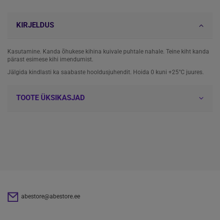
KIRJELDUS
Kasutamine. Kanda õhukese kihina kuivale puhtale nahale. Teine kiht kanda
pärast esimese kihi imendumist.
Jälgida kindlasti ka saabaste hooldusjuhendit. Hoida 0 kuni +25°C juures.
TOOTE ÜKSIKASJAD
abestore@abestore.ee