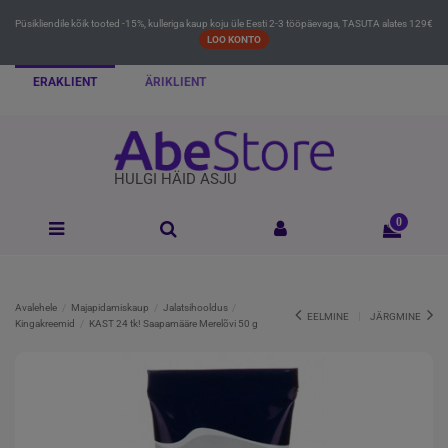
Püsikliendile kõik tooted -15%, kulleriga kaup koju üle Eesti 2-3 tööpäevaga, TASUTA alates 129€
LOO KONTO
ERAKLIENT
ÄRIKLIENT
HULGI HÄID ASJU
0
Avalehele
Majapidamiskaup
Jalatsihooldus
EELMINE
JÄRGMINE
Kingakreemid
KAST 24 tk! Saapamääre Merelõvi 50 g