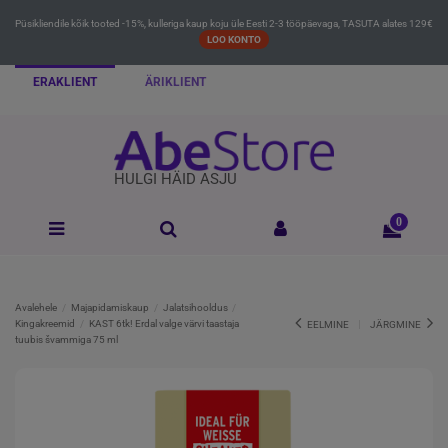
Püsikliendile kõik tooted -15%, kulleriga kaup koju üle Eesti 2-3 tööpäevaga, TASUTA alates 129€
LOO KONTO
ERAKLIENT
ÄRIKLIENT
HULGI HÄID ASJU
0
Avalehele
Majapidamiskaup
Jalatsihooldus
Kingakreemid
KAST 6tk! Erdal valge värvi taastaja
EELMINE
JÄRGMINE
tuubis švammiga 75 ml