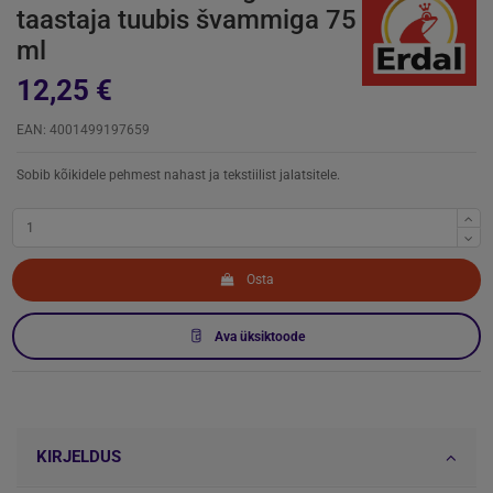
taastaja tuubis švammiga 75
ml
12,25 €
EAN: 4001499197659
Sobib kõikidele pehmest nahast ja tekstiilist jalatsitele.
Osta
Ava üksiktoode
KIRJELDUS