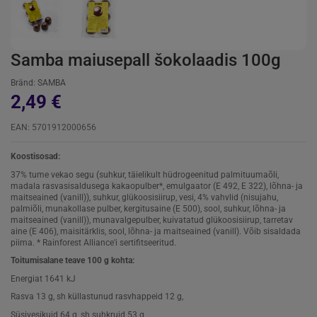
Samba maiusepall šokolaadis 100g
Bränd:
SAMBA
2,49 €
EAN: 5701912000656
Koostisosad:
37% tume vekao segu (suhkur, täielikult hüdrogeenitud palmituumaõli,
madala rasvasisaldusega kakaopulber*, emulgaator (E 492, E 322), lõhna- ja
maitseained (vanill)), suhkur, glükoosisiirup, vesi, 4% vahvlid (nisujahu,
palmiõli, munakollase pulber, kergitusaine (E 500), sool, suhkur, lõhna- ja
maitseained (vanill)), munavalgepulber, kuivatatud glükoosisiirup, tarretav
aine (E 406), maisitärklis, sool, lõhna- ja maitseained (vanill). Võib sisaldada
piima. * Rainforest Alliance'i sertifitseeritud.
Toitumisalane teave 100 g kohta:
Energiat 1641 kJ
Rasva 13 g, sh küllastunud rasvhappeid 12 g,
Süsivesikuid 64 g, sh suhkruid 53 g