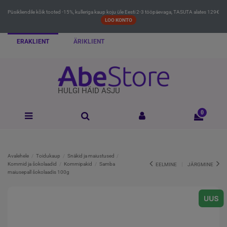
Püsikliendile kõik tooted -15%, kulleriga kaup koju üle Eesti 2-3 tööpäevaga, TASUTA alates 129€
LOO KONTO
ERAKLIENT
ÄRIKLIENT
HULGI HÄID ASJU
0
Avalehele
Toidukaup
Snäkid ja maiustused
Kommid ja šokolaadid
Kommipakid
Samba
EELMINE
JÄRGMINE
maiusepall šokolaadis 100g