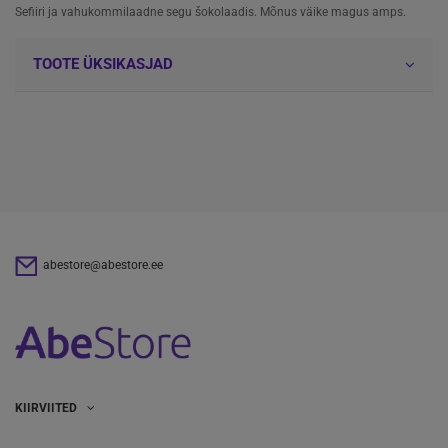
Sefiiri ja vahukommilaadne segu šokolaadis. Mõnus väike magus amps.
TOOTE ÜKSIKASJAD
abestore@abestore.ee
KIIRVIITED