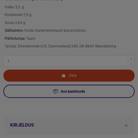
Valku 3,3 g
Kiudaineid 2,9 g
Soola 0,04 g
Säilitamine:
hoida toatemperatuuril kuivas kohas
Päritolumaa:
Taani
Tarnija: Elvirasminde A/S; Danmarksvej 24A, DK-8660 Skanderborg
Osta
Ava kastitoode
KIRJELDUS