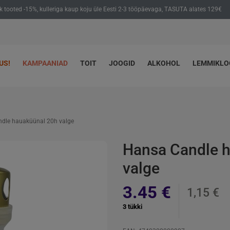
ik tooted -15%, kulleriga kaup koju üle Eesti 2-3 tööpäevaga, TASUTA alates 129€
US!
KAMPAANIAD
TOIT
JOOGID
ALKOHOL
LEMMIKL
dle hauaküünal 20h valge
Hansa Candle 
valge
3.45 €
1,15 €
3 tükki