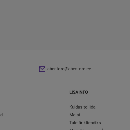
abestore@abestore.ee
LISAINFO
Kuidas tellida
id
Meist
Tule ärikliendiks