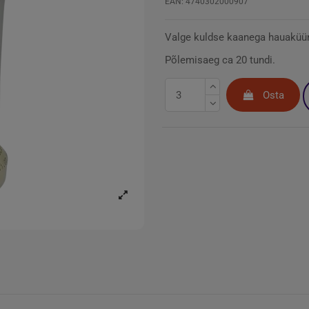
EAN: 4740302000907
Valge kuldse kaanega hauaküün
Põlemisaeg ca 20 tundi.
Osta